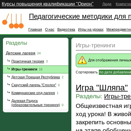
Курсы повышения квалификации "Орион"
Люди
Компете
Педагогические методики для 
Главная
О нас
Видеотека
Игры на уроках
Межпредметно
Разделы
Игры-тренинги
Детские лагеря
24
Для отображения личны
Практичная теория
3
Игры-тренинги
18
Сортировать
по дате добавлен
Детская Поющая Республика
2
Скаутский лагерь "Сполох"
Игра "Шляпа"
0
Коммунарские опд-лагеря
1
Разделы:
Игры-тре
Далекая Радуга
Общеизвестная игр
(образовательные тренинги)
0
ход урока! В живо
закрепить основны
на этапе обобщени