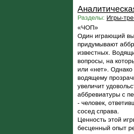
Аналитическа
Разделы:
Игры-тре
«ЧОП»
Один играющий вы
придумывают аббре
известных. Водящи
вопросы, на котор
или «нет». Однако
водящему прозрачн
увеличит удовольс
аббревиатуры с п
- человек, ответи
сосед справа.
Ценность этой игр
бесценный опыт р