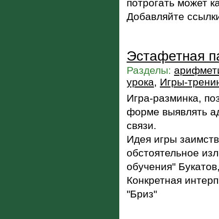
потрогать может 
Добавляйте ссылки
Эстафетная п
Разделы:
арифмети
урока
,
Игры-трени
Игра-разминка, по
форме выявлять а
связи.
Идея игры заимств
обстоятельное из
обучения" Букатов
Конкретная интер
"Бриз"