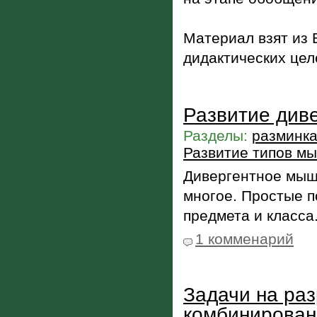
Материал взят из 
дидактических цел
Развитие див
Разделы:
разминка
Развитие типов м
Дивергентное мыш
многое. Простые п
предмета и класса
1 комменарий
Задачи на раз
комбинирован