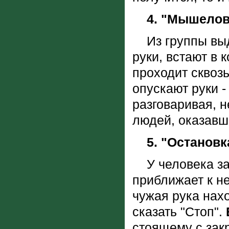
4. "Мышелов
Из группы выде
руки, встают в 
проходит сквозь
опускают руки 
разговаривая, н
людей, оказавш
5. "Остановк
У человека зак
приближает к не
чужая рука нахо
сказать "Стоп".
стоящему с закр