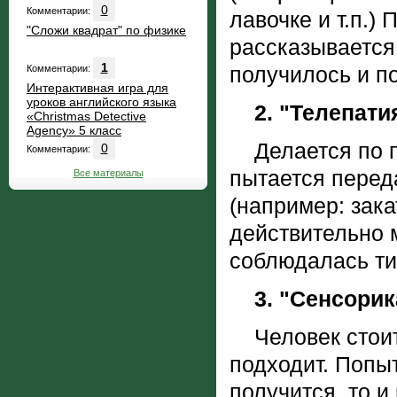
0
Комментарии:
лавочке и т.п.)
"Сложи квадрат" по физике
рассказывается,
1
получилось и п
Комментарии:
Интерактивная игра для
уроков английского языка
2. "Телепати
«Christmas Detective
Agency» 5 класс
Делается по па
0
Комментарии:
пытается перед
Все материалы
(например: зак
действительно 
соблюдалась т
3. "Сенсорик
Человек стоит 
подходит. Попы
получится, то 