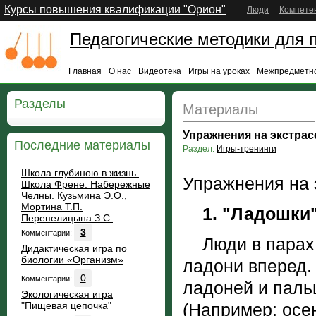
Курсы повышения квалификации "Орион"
Люди
Компете
Педагогические методики для 
Главная
О нас
Видеотека
Игры на уроках
Межпредметно
Разделы
Материалы
Упражнения на экстрас
Последние материалы
Раздел:
Игры-тренинги
Школа глубиною в жизнь.
Упражнения на 
Школа Френе. Набережные
Челны. Кузьмина Э.О.,
Мортина Т.П.
1. "Ладошки
Перепелицына З.С.
3
Комментарии:
Люди в парах. 
Дидактическая игра по
биологии «Организм»
ладони вперед.
0
Комментарии:
ладоней и пальц
Экологическая игра
"Пищевая цепочка"
(Hапример: осен