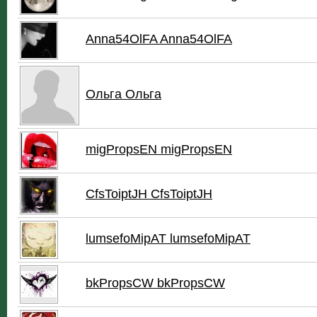
Anna54OlFA Anna54OlFA
Ольга Ольга
migPropsEN migPropsEN
CfsToiptJH CfsToiptJH
lumsefoMipAT lumsefoMipAT
bkPropsCW bkPropsCW