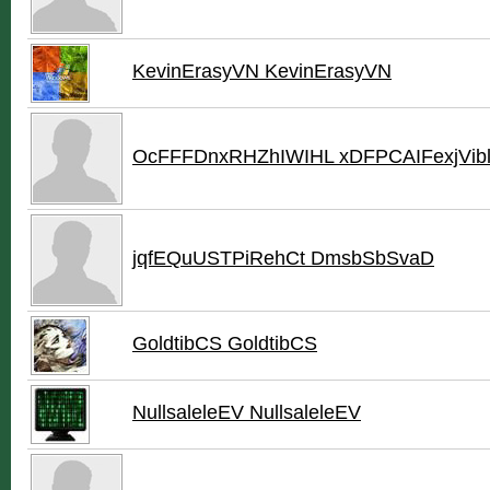
KevinErasyVN KevinErasyVN
OcFFFDnxRHZhIWIHL xDFPCAIFexjVib
jqfEQuUSTPiRehCt DmsbSbSvaD
GoldtibCS GoldtibCS
NullsaleleEV NullsaleleEV