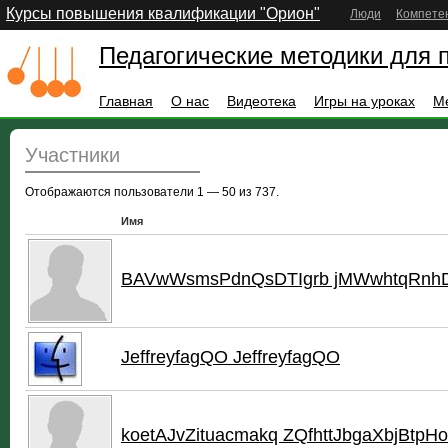
Курсы повышения квалификации "Орион"
Люди
Компете
Педагогические методики для 
Главная
О нас
Видеотека
Игры на уроках
М
Участники
Отображаются пользователи 1 — 50 из 737.
Имя
BAVwWsmsPdnQsDTIgrb jMWwhtqRnh
JeffreyfagQO JeffreyfagQO
koetAJvZituacmakq ZQfhttJbgaXbjBtpHo