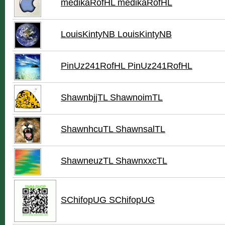
medikaRofHL medikaRofHL
LouisKintyNB LouisKintyNB
PinUz241RofHL PinUz241RofHL
ShawnbjjTL ShawnoimTL
ShawnhcuTL ShawnsalTL
ShawneuzTL ShawnxxcTL
SChifopUG SChifopUG