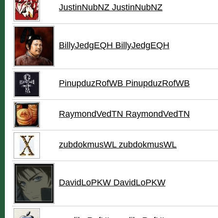
JustinNubNZ JustinNubNZ
BillyJedgEQH BillyJedgEQH
PinupduzRofWB PinupduzRofWB
RaymondVedTN RaymondVedTN
zubdokmusWL zubdokmusWL
DavidLoPKW DavidLoPKW