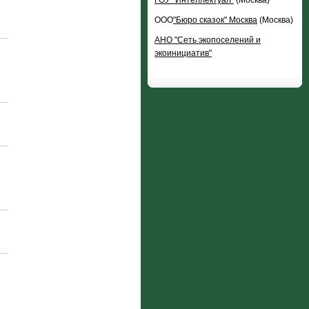
ГОУ "Интеллектуал"
(Москва)
ООО
"Бюро сказок" Москва
(Москва)
АНО "Сеть экопоселений и
экоинициатив"