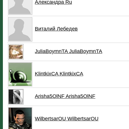
Александра Ru
Виталий Лебедев
JuliaBoymnTA JuliaBoymnTA
KlintkixCA KlintkixCA
Arisha5OlNF Arisha5OlNF
WilbertsarOU WilbertsarOU