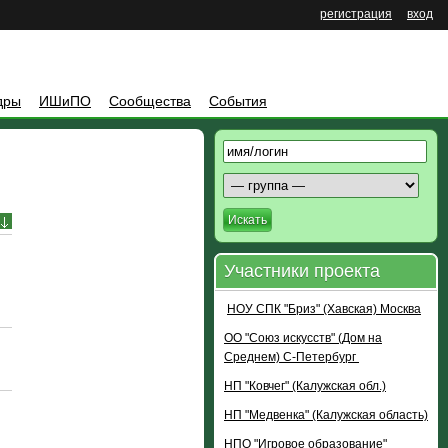
регистрация
вход
дры
ИШиПО
Сообщества
События
Искать
Участники проекта
НОУ СПК "Бриз" (Хавская) Москва
ОО "Союз искусств" (Дом на
Среднем) С-Петербург
НП "Ковчег" (Калужская обл.)
НП "Медвенка" (Калужская область)
НПО "Игровое образование"