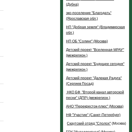
(Дубна)
эко-поселение "Благодать"
(Ярославская обл.)
НП "Добрая земля" (Владимирская
обл.)
НП ОБ "Солинг" (Москва)
Детский проект "Вселенная МРАУ"
(межрегион.)
Детский проект "Будущее сегодня"
(межрегион.)
Детский проект "Далекая Радуга"
(Сергиев Посад)
НКО БФ
"Второй канал авторской
песни" (ДПР) (межрегион.)
АНО "Перекресток-плюс" (Москва)
НФ "Участие" (Санкт-Петербург)
Скаутский отряд "Сполох"
(Москва)