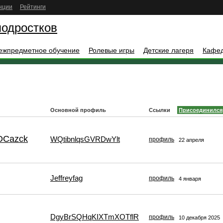
нции
Рейтинги
подростков
ежпредметное обучение
Ролевые игры
Детские лагеря
Кафе
Основной профиль
Ссылки
Присоединился
DCazck
WQtibnlqsGVRDwYlt
профиль
22 апреля
Jeffreyfag
профиль
4 января
DgyBrSQHqKIXTmXOTflR
профиль
10 декабря 2025