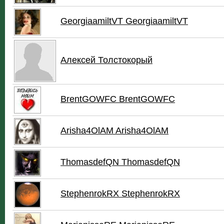
GeorgiaamiltVT GeorgiaamiltVT
Алексей Толстокорый
BrentGOWFC BrentGOWFC
Arisha4OlAM Arisha4OlAM
ThomasdefQN ThomasdefQN
StephenrokRX StephenrokRX