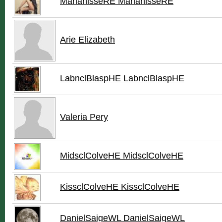
MarianisseRE MarianisseRE
Arie Elizabeth
LabnclBlaspHE LabnclBlaspHE
Valeria Pery
MidsclColveHE MidsclColveHE
KissclColveHE KissclColveHE
DanielSaigeWL DanielSaigeWL