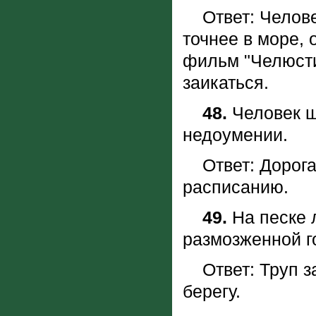
Ответ: Человек
точнее в море, 
фильм "Челюсти
заикаться.
48.
Человек ш
недоумении.
Ответ: Дорога 
расписанию.
49.
Hа песке 
размозженной 
Ответ: Труп за
берегу.