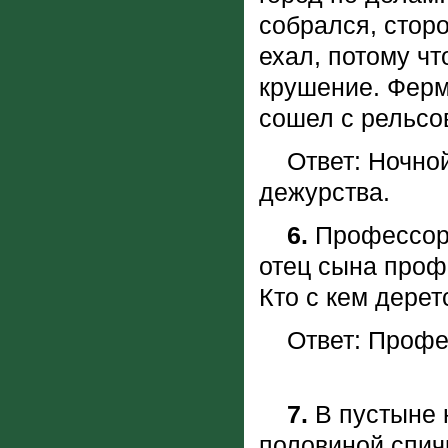
собрался, сторо
ехал, потому чт
крушение. Ферм
сошел с рельсо
Ответ: Hочной 
дежурства.
6.
Профессор 
отец сына проф
Кто с кем дере
Ответ: Професс
7.
В пустыне 
половиной спич