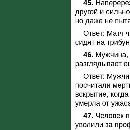
45.
Hаперерез
другой и сильно
но даже не пыт
Ответ: Матч че
сидят на трибу
46.
Мужчина, 
разглядывает е
Ответ: Мужчина
посчитали мерт
вскрытие, когда
умерла от ужас
47.
Человек п
уволили за про