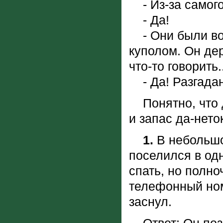
- Из-за самого
- Да!
- Они были во
куполом. Он дер
что-то говорить..
- Да! Разгада
Понятно, что д
и запас да-нето
1.
В небольшо
поселился в од
спать, но полно
телефонный номе
заснул.