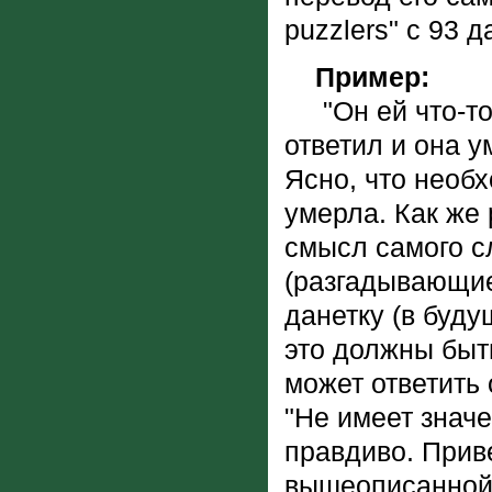
puzzlers" с 93 
Пример:
"Он ей что-то с
ответил и она у
Ясно, что необх
умерла. Как же 
смысл самого с
(разгадывающие
данетку (в буд
это должны быт
может ответить о
"Не имеет значе
правдиво. Прив
вышеописанной