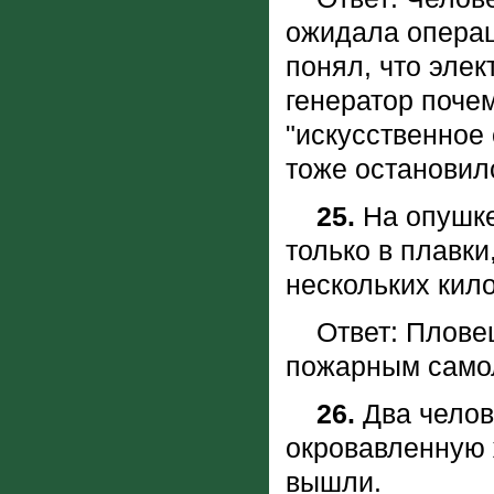
ожидала операци
понял, что элек
генератор почем
"искусственное
тоже остановил
25.
Hа опушке
только в плавки
нескольких кил
Ответ: Пловец 
пожарным само
26.
Два челове
окровавленную 
вышли.