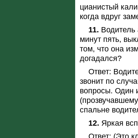
цианистый калий
когда вдруг зам
11.
Водитель 
минут пять, вы
том, что она из
догадался?
Ответ: Водител
звонит по случ
вопросы. Один 
(прозвучавшему
спальне водител
12.
Яркая всп
Ответ: (Это кл