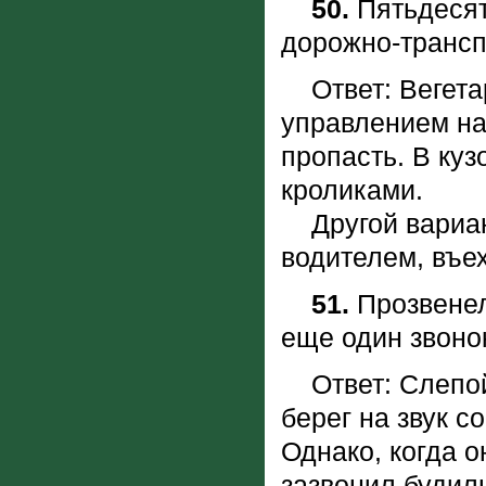
50.
Пятьдесят
дорожно-транс
Ответ: Вегетар
управлением на
пропасть. В куз
кроликами.
Другой вариант
водителем, въе
51.
Прозвенел
еще один звон
Ответ: Слепой 
берег на звук с
Однако, когда о
зазвонил будиль