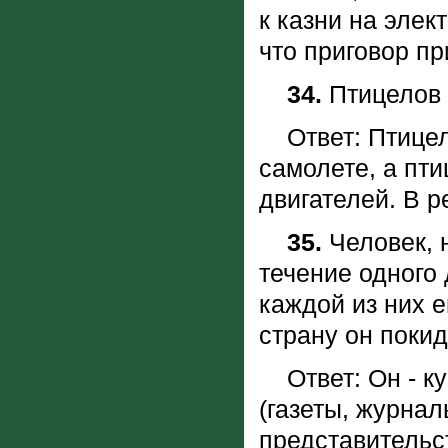
к казни на элек
что приговор п
34.
Птицелов 
Ответ: Птицело
самолете, а пти
двигателей. В 
35.
Человек, 
течение одного
каждой из них 
страну он поки
Ответ: Он - ку
(газеты, журна
представительс