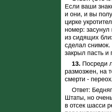
Если ваши знако
и они, и вы пол
цирке укротите
номер: засунул 
из сидящих бли
сделал снимок.
закрыл пасть и
13.
Посреди л
размозжен, на т
смерти - пере
Ответ: Бедняга
Штаты, но очен
в отсек шасси р