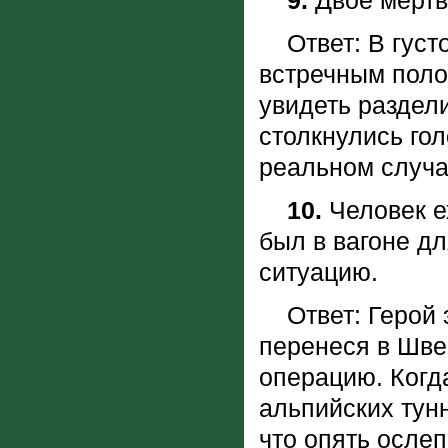
9.
Двое мертв
Ответ: В густо
встречным поло
увидеть раздели
столкнулись гол
реальном случ
10.
Человек е
был в вагоне д
ситуацию.
Ответ: Герой э
перенеся в Шв
операцию. Когд
альпийских тун
что опять ослеп