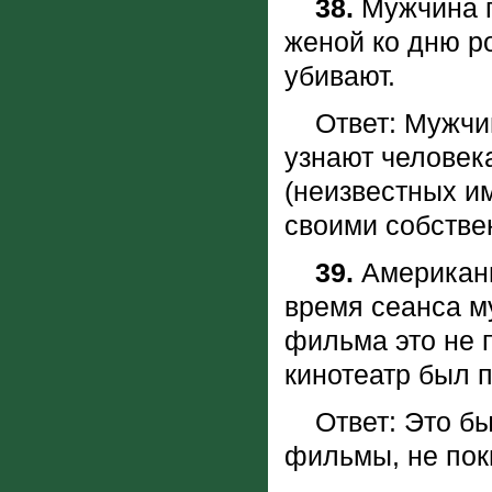
38.
Мужчина п
женой ко дню ро
убивают.
Ответ: Мужчина
узнают человек
(неизвестных им
своими собств
39.
Американц
время сеанса м
фильма это не 
кинотеатр был 
Ответ: Это был
фильмы, не по