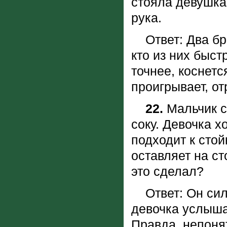
стояла девушка
рука.
Ответ: Два бра
кто из них быст
точнее, коснетс
проигрывает, от
22.
Мальчик с
соку. Девочка х
подходит к стой
оставляет на ст
это сделал?
Ответ: Он силь
девочка услышал
Правда, непоня