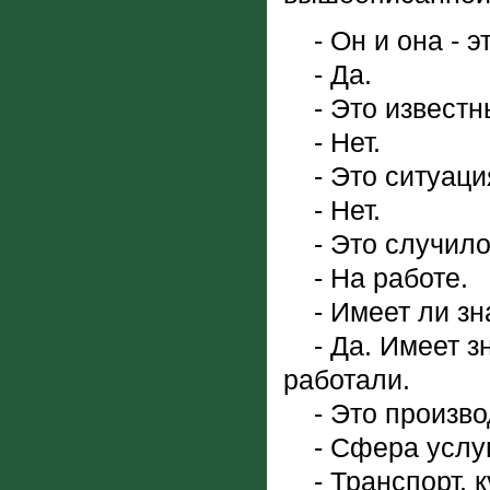
- Он и она - э
- Да.
- Это известны
- Нет.
- Это ситуация
- Нет.
- Это случилос
- На работе.
- Имеет ли зна
- Да. Имеет зн
работали.
- Это производ
- Сфера услуг
- Транспорт, к