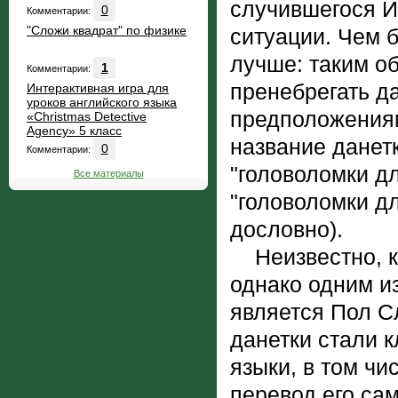
случившегося И
0
Комментарии:
"Сложи квадрат" по физике
ситуации. Чем б
лучше: таким о
1
Комментарии:
пренебрегать д
Интерактивная игра для
уроков английского языка
предположениям
«Christmas Detective
Agency» 5 класс
название данетки
0
Комментарии:
"головоломки д
Все материалы
"головоломки д
дословно).
Неизвестно, кт
однако одним и
является Пол Сл
данетки стали 
языки, в том чи
перевод его само