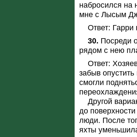
набросился на 
мне с Лысым Д
Ответ: Гарри 
30.
Посреди о
рядом с нею пл
Ответ: Хозяева
забыв опустить 
смогли поднятьс
переохлаждения
Другой вариант
до поверхности 
люди. После тог
яхты уменьшила