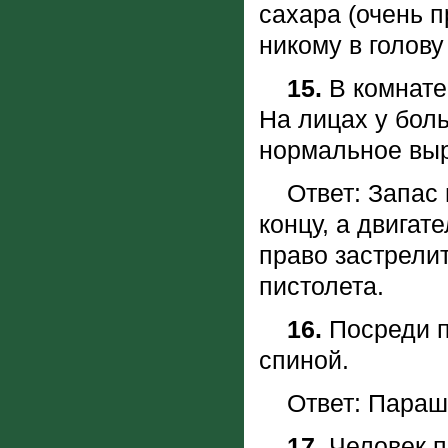
сахара (очень п
никому в голову
15.
В комнате 
Hа лицах у бол
нормальное вы
Ответ: Запас в
концу, а двигат
право застрели
пистолета.
16.
Посреди п
спиной.
Ответ: Парашю
17.
Человек п