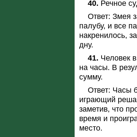
40.
Речное су
Ответ: Змея з
палубу, и все п
накренилось, за
дну.
41.
Человек в
на часы. В рез
сумму.
Ответ: Часы бы
играющий реша
заметив, что пр
время и проигра
место.