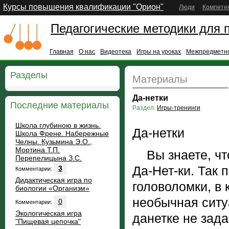
Курсы повышения квалификации "Орион"
Люди
Компете
Педагогические методики для 
Главная
О нас
Видеотека
Игры на уроках
Межпредметно
Разделы
Материалы
Да-нетки
Последние материалы
Раздел:
Игры-тренинги
Школа глубиною в жизнь.
Да-нетки
Школа Френе. Набережные
Челны. Кузьмина Э.О.,
Мортина Т.П.
Вы знаете, что
Перепелицына З.С.
Да-Нет-ки. Так 
3
Комментарии:
Дидактическая игра по
головоломки, в
биологии «Организм»
необычная ситуа
0
Комментарии:
Экологическая игра
данетке не зад
"Пищевая цепочка"