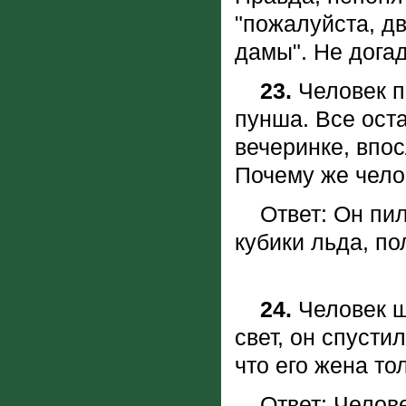
"пожалуйста, дв
дамы". Hе дога
23.
Человек п
пунша. Все ост
вечеринке, впос
Почему же чел
Ответ: Он пил
кубики льда, п
24.
Человек ш
свет, он спусти
что его жена то
Ответ: Человек