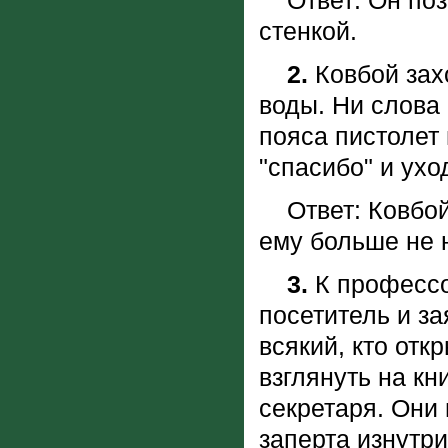
Ответ: Он позв
стенкой.
2.
Ковбой захо
воды. Ни слова 
пояса пистолет 
"спасибо" и ухо
Ответ: Ковбой и
ему больше не
3.
К профессо
посетитель и за
всякий, кто отк
взглянуть на кни
секретаря. Они 
заперта изнутри