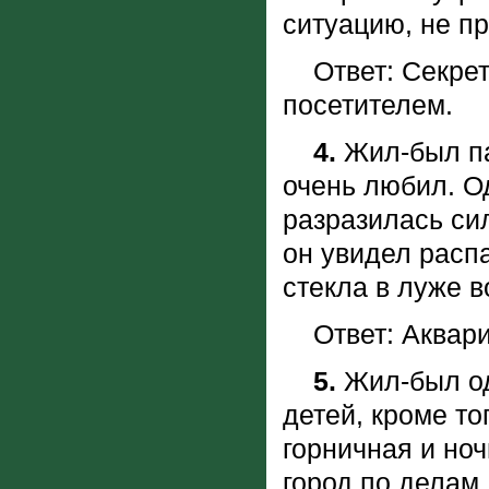
ситуацию, не п
Ответ: Секрета
посетителем.
4.
Жил-был па
очень любил. О
разразилась си
он увидел расп
стекла в луже 
Ответ: Аквари
5.
Жил-был од
детей, кроме т
горничная и но
город по делам.