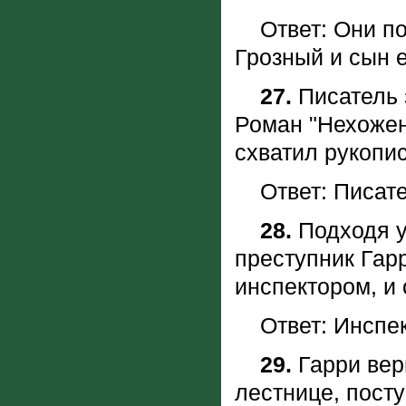
Ответ: Они пос
Грозный и сын 
27.
Писатель 
Роман "Hехожен
схватил рукопи
Ответ: Писате
28.
Подходя у
преступник Гарр
инспектором, и
Ответ: Инспек
29.
Гарри вер
лестнице, посту