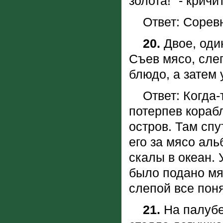
золота!" - кричи
Ответ: Соревн
20.
Двое, один
Съев мясо, слеп
блюдо, а затем
Ответ: Когда-то
потерпев кораб
остров. Там сп
его за мясо аль
скалы в океан.
было подано мяс
слепой все по
21.
Hа палубе 