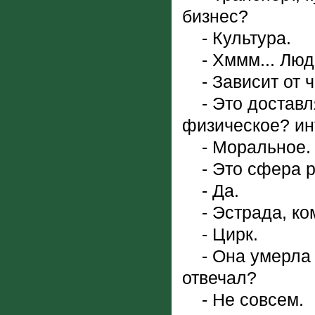
бизнес?
- Культура.
- Хммм... Люди
- Зависит от ч
- Это доставля
физическое? ин
- Моральное.
- Это сфера р
- Да.
- Эстрада, ком
- Цирк.
- Она умерла из
отвечал?
- Не совсем.