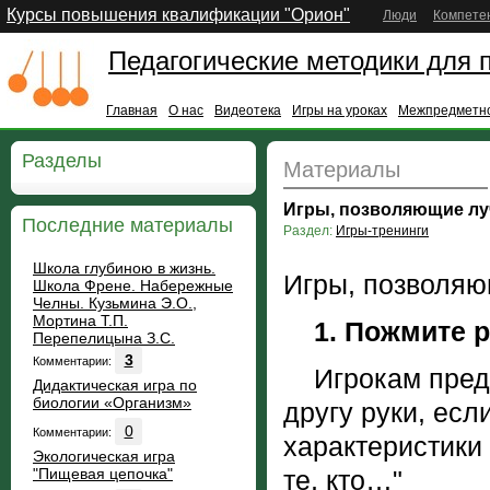
Курсы повышения квалификации "Орион"
Люди
Компете
Педагогические методики для 
Главная
О нас
Видеотека
Игры на уроках
Межпредметно
Разделы
Материалы
Игры, позволяющие луч
Последние материалы
Раздел:
Игры-тренинги
Школа глубиною в жизнь.
Игры, позволяю
Школа Френе. Набережные
Челны. Кузьмина Э.О.,
Мортина Т.П.
1. Пожмите 
Перепелицына З.С.
3
Комментарии:
Игрокам предла
Дидактическая игра по
биологии «Организм»
другу руки, есл
0
Комментарии:
характеристики 
Экологическая игра
"Пищевая цепочка"
те, кто…"