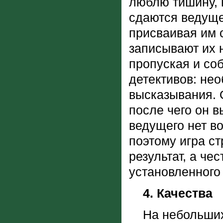
люблю тишину, н
сдаются ведуще
присваивая им 
записывают их н
пропуская и со
детективов: нео
высказывания. 
после чего он 
ведущего нет в
поэтому игра ст
результат, а че
установленного
4. Качества
На небольших 