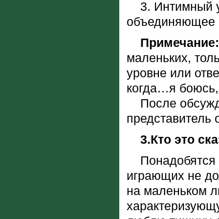
3. Интимный ур
объединяющее 
Примечание:
маленьких, тол
уровне или отве
когда…я боюсь
После обсужде
представитель 
3.Кто это ск
Понадобятся л
играющих не до
на маленьком ли
характеризующу