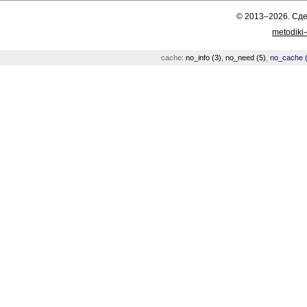
© 2013–2026. Сд
metodiki
cache:
no_info (3)
,
no_need (5)
,
no_cache (