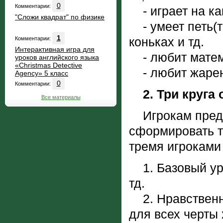
0
Комментарии:
- играет на ка
"Сложи квадрат" по физике
- умеет петь(та
1
коньках и тд.
Комментарии:
Интерактивная игра для
- любит матем
уроков английского языка
«Christmas Detective
- любит жаре
Agency» 5 класс
0
Комментарии:
2. Три круга
Все материалы
Игрокам предла
сформировать т
тремя игроками
1. Базовый уров
тд.
2. Нравственны
для всех черты 