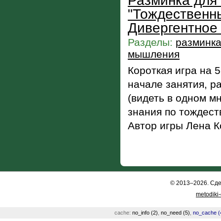
Разминка для
"Тождественн
Дивергентное
Разделы:
разминка
мышления
Короткая игра на 5
начале занятия, 
(видеть в одном м
знания по тождес
Автор игры Лена 
© 2013–2026. Сд
metodiki
cache:
no_info (2)
,
no_need (5)
,
no_cache (