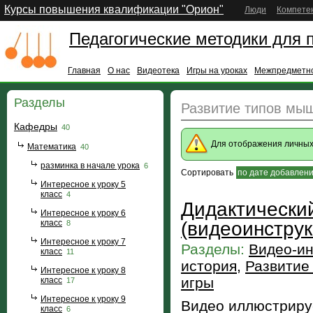
Курсы повышения квалификации "Орион"
Люди
Компете
Педагогические методики для 
Главная
О нас
Видеотека
Игры на уроках
Межпредметно
Разделы
Развитие типов мы
Кафедры
40
Для отображения личны
Математика
40
разминка в начале урока
6
Сортировать
по дате добавлен
Интересное к уроку 5
класс
4
Дидактический
Интересное к уроку 6
класс
(видеоинструк
8
Интересное к уроку 7
Разделы:
Видео-ин
класс
11
история
,
Развитие
Интересное к уроку 8
игры
класс
17
Интересное к уроку 9
Видео иллюстриру
класс
6