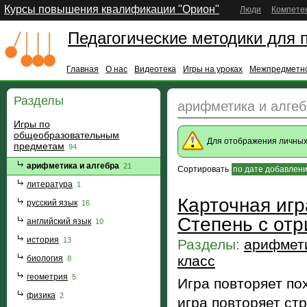
Курсы повышения квалификации "Орион"
Люди
Компете
Педагогические методики для 
Главная
О нас
Видеотека
Игры на уроках
Межпредметно
Разделы
арифметика и алгеб
Игры по
общеобразовательным
Для отображения личны
предметам
94
арифметика и алгебра
21
Сортировать
по дате добавлен
литература
1
Карточная игр
русский язык
16
Степень с отр
английский язык
10
история
13
Разделы:
арифмети
класс
биология
8
геометрия
5
Игра повторяет по
физика
2
игра повторяет ст