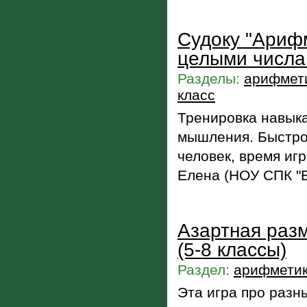
Судоку "Ариф
целыми числа
Разделы:
арифмети
класс
Тренировка навыка
мышления. Быстро,
человек, время иг
Елена (НОУ СПК "Б
Азартная разм
(5-8 классы)
Раздел:
арифметик
Эта игра про разн