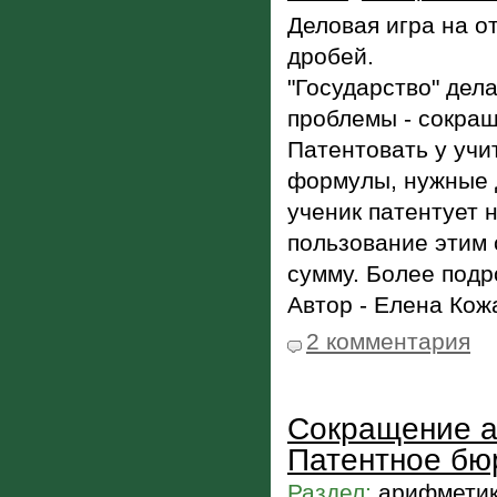
Деловая игра на о
дробей.
"Государство" дел
проблемы - сокращ
Патентовать у учи
формулы, нужные д
ученик патентует 
пользование этим
сумму. Более подр
Автор - Елена Кож
2 комментария
Сокращение а
Патентное бю
Раздел:
арифметик