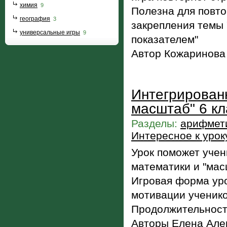
химия
9
Полезна для повто
география
3
закрепления темы 
универсальные игры
9
показателем"
Автор Кожаринова 
Интегрирован
масштаб" 6 кл
Разделы:
арифмети
Интересное к урок
Урок поможет учен
математики и "мас
Игровая форма ур
мотивации ученико
Продолжительность
Авторы Елена Алек