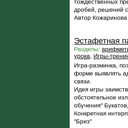
тождественных пр
дробей, решений с
Автор Кожаринова
Эстафетная п
Разделы:
арифмети
урока
,
Игры-трени
Игра-разминка, по
форме выявлять а
связи.
Идея игры заимств
обстоятельное из
обучения" Букатов
Конкретная интер
"Бриз"