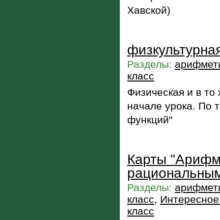
Хавской)
физкультурная
Разделы:
арифмети
класс
Физическая и в то
начале урока. По 
функций"
Карты "Арифм
рациональным
Разделы:
арифмети
класс
,
Интересное 
класс