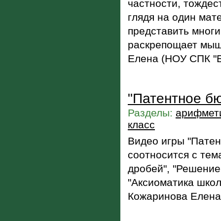
частности, тождес
глядя на один мат
представить мног
раскрепощает мыш
Елена (НОУ СПК "Б
"Патентное бю
Разделы:
арифмети
класс
Видео игры "Патен
соотносится с те
дробей", "Решение
"Аксиоматика школ
Кожаринова Елена