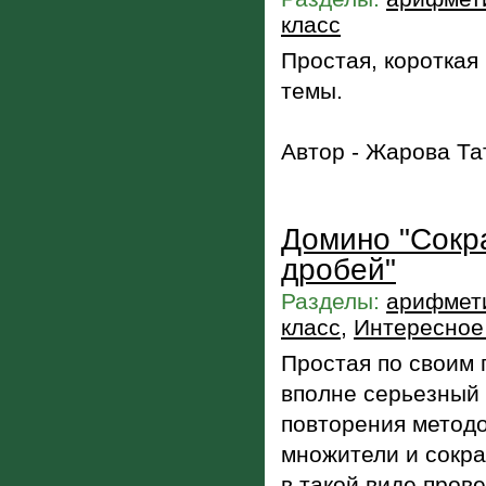
класс
Простая, короткая
темы.
Автор - Жарова Та
Домино "Сокр
дробей"
Разделы:
арифмети
класс
,
Интересное 
Простая по своим 
вполне серьезный
повторения метод
множители и сокр
в такой виде пров