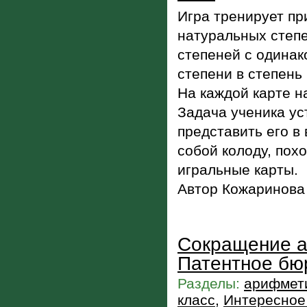
Игра тренирует пр
натуральных степе
степеней с одинак
степени в степень и
На каждой карте н
Задача ученика ус
представить его в
собой колоду, пох
игральные карты.
Автор Кожаринова
Сокращение а
Патентное бю
Разделы:
арифмети
класс
,
Интересное 