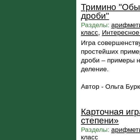
Тримино "Обы
дроби"
Разделы:
арифмети
класс
,
Интересное 
Игра совершенству
простейших приме
дроби – примеры н
деление.
Автор - Ольга Бур
Карточная иг
степени»
Разделы:
арифмети
класс