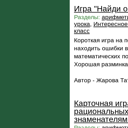
Игра "Найди 
Разделы:
арифмети
урока
,
Интересное 
класс
Короткая игра на 
находить ошибки 
математических по
Хорошая разминка 
Автор - Жарова Та
Карточная иг
рациональных
знаменателям
Разделы:
арифмети