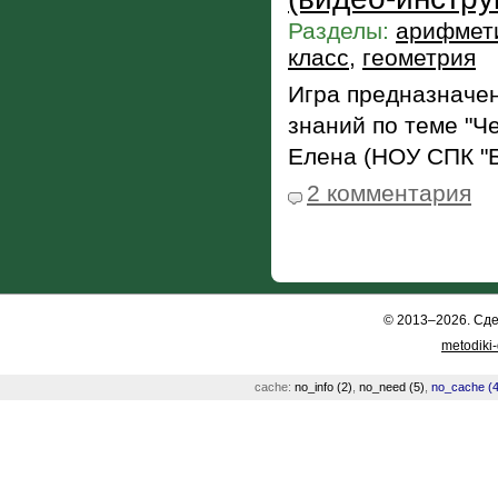
Разделы:
арифмети
класс
,
геометрия
Игра предназначе
знаний по теме "Ч
Елена (НОУ СПК "Б
2 комментария
© 2013–2026. Сд
metodiki
cache:
no_info (2)
,
no_need (5)
,
no_cache (4