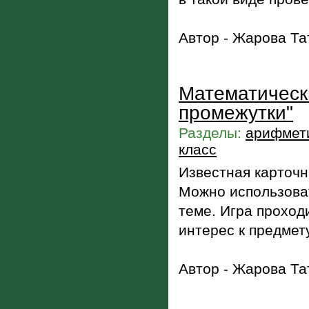
Автор - Жарова Та
Математическ
промежутки"
Разделы:
арифмети
класс
Известная карточн
Можно использоват
теме. Игра проход
интерес к предмет
Автор - Жарова Та