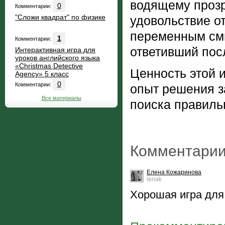
водящему прозр
0
Комментарии:
"Сложи квадрат" по физике
удовольствие о
переменным смы
1
Комментарии:
ответивший пос
Интерактивная игра для
уроков английского языка
«Christmas Detective
Ценность этой 
Agency» 5 класс
0
Комментарии:
опыт решения з
Все материалы
поиска правильн
Комментарии
Елена Кожаринова
lenak
Хорошая игра для 