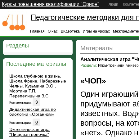
Курсы повышения квалификации "Орион"
Люди
Компете
Педагогические методики для 
Главная
О нас
Видеотека
Игры на уроках
Межпредметно
Разделы
Материалы
Аналитическая игра "
Последние материалы
Разделы:
Игры-тренинги
,
универ
Школа глубиною в жизнь.
«ЧОП»
Школа Френе. Набережные
Челны. Кузьмина Э.О.,
Мортина Т.П.
Один играющий 
Перепелицына З.С.
придумывают аб
3
Комментарии:
Дидактическая игра по
известных. Водя
биологии «Организм»
вопросы, на ко
0
Комментарии:
Экологическая игра
«нет». Однако 
"Пищевая цепочка"