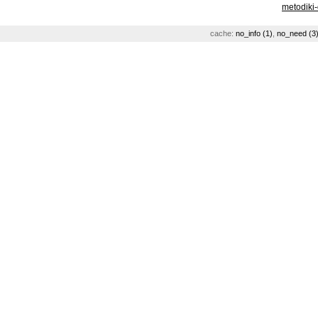
metodiki
cache:
no_info (1)
,
no_need (3