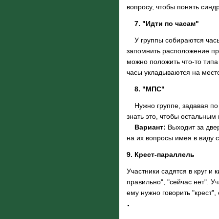
вопросу, чтобы понять синд
7. "Идти по часам"
У группы собираются часы 
запомнить расположение пре
можно положить что-то типа 
часы укладываются на мес
8. "МПС"
Нужно группе, задавая по к
знать это, чтобы остальным
Вариант:
Выходит за двер
на их вопросы имея в виду 
9. Крест-параллель
Участники садятся в круг и 
правильно", "сейчас нет". У
ему нужно говорить "крест",