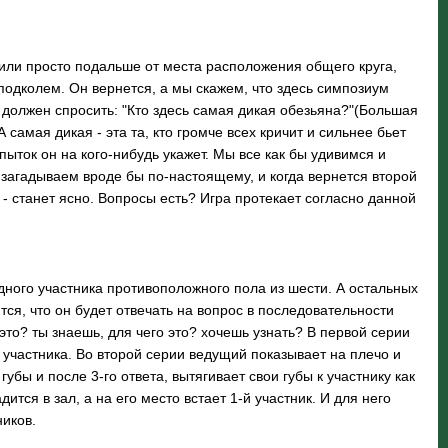
или просто подальше от места расположения общего круга,
 подколем. Он вернется, а мы скажем, что здесь симпозиум
ы должен спросить: "Кто здесь самая дикая обезьяна?"(Большая
 самая дикая - эта та, кто громче всех кричит и сильнее бьет
опыток он на кого-нибудь укажет. Мы все как бы удивимся и
то загадываем вроде бы по-настоящему, и когда вернется второй
 - станет ясно. Вопросы есть? Игра протекает согласно данной
ного участника противоположного пола из шести. А остальных
ся, что он будет отвечать на вопрос в последовательности
о это? ты знаешь, для чего это? хочешь узнать? В первой серии
 участника. Во второй серии ведущий показывает на плечо и
убы и после 3-го ответа, вытягивает свои губы к участнику как
ится в зал, а на его место встает 1-й участник. И для него
тников.