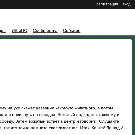
регистрация
вход
дры
ИШиПО
Сообщества
События
му на ухо скажет название какого-то животного, а потом
ноги и повиснуть на соседях. Вожатый подходит к каждому и
 соседу. Затем вожатый встает в центр и говорит: "Слушайте
 так что точно помните свое животное. Итак: Кошка! Лошадь!