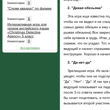
0
Комментарии:
2. "Дикая обезьяна"
"Сложи квадрат" по физике
Эта игра еще известна под
1
Комментарии:
чтобы он не видел и не слы
Интерактивная игра для
самых диких обезьян и ему н
уроков английского языка
«Christmas Detective
рыжая обезьяна) Все закрича
Agency» 5 класс
себя кулаком в грудь. Итак,
0
Комментарии:
скажем, что он угадал. Тот,
Все материалы
ведущий и начнет спрашиват
инструкции. Хорошо в начал
3. "Да-нет-да"
Зрелищная игра. Из зала вы
уводят, чтобы они не подсл
"Да" - "Нет" - "Да". И так 
ведущий показывает на ладо
после 3-го ответа нежно обн
бы хочет поцеловать, и пото
вызывается второй участник