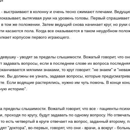
?"
 выстраивают в колонну и очень тесно сжимают плечами. Ведущий
 показывает, вытягивая руки на уровень головы. Первый спрашивает 
я в том же положении. Затем ведущий снова начинает круг, но руки 
чти касаются пола. Когда все оказываются в таком неудобном полож
толкает корпусом первого играющего.
евушку - уводят за пределы слышимости. Вожатый говорит, что о
задавать вопросы, если в последнем слове их вопроса последняя букв
о оканчивается мягкими знаками, то круг говорит: "не знаем" и "нев
. Вы должны ее узнать, задавая вопросы, которые предусматривали
те. Если водящие растерялись, нужно им чуть помочь. В конце конц
вную историю".
пределы слышимости. Вожатый говорит, что все - пациенты-психи
 проходя по кругу, будут задавать по одному вопросу. Но отвечать 
 то есть четвертый в круге отвечает на вопрос, заданный второму, п
ходят "доктора", во-первых, говорят, что они - врачи, а вокруг - б