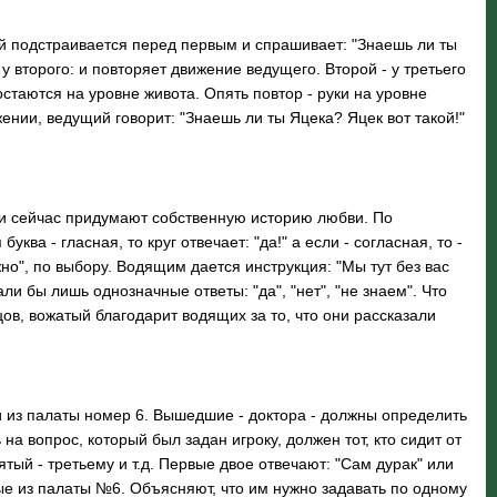
 подстраивается перед первым и спрашивает: "Знаешь ли ты
у второго: и повторяет движение ведущего. Второй - у третьего
остаются на уровне живота. Опять повтор - руки на уровне
ении, ведущий говорит: "Знаешь ли ты Яцека? Яцек вот такой!"
ни сейчас придумают собственную историю любви. По
а - гласная, то круг отвечает: "да!" а если - согласная, то -
ажно", по выбору. Водящим дается инструкция: "Мы тут без вас
 бы лишь однозначные ответы: "да", "нет", "не знаем". Что
ов, вожатый благодарит водящих за то, что они рассказали
 из палаты номер 6. Вышедшие - доктора - должны определить
на вопрос, который был задан игроку, должен тот, кто сидит от
ятый - третьему и т.д. Первые двое отвечают: "Сам дурак" или
ольные из палаты №6. Объясняют, что им нужно задавать по одному