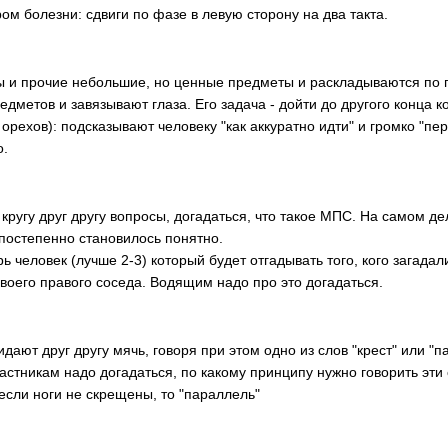
ром болезни: сдвиги по фазе в левую сторону на два такта.
и прочие небольшие, но ценные предметы и раскладываются по по
дметов и завязывают глаза. Его задача - дойти до другого конца 
орехов): подсказывают человеку "как аккуратно идти" и громко "пе
то.
ругу друг другу вопросы, догадаться, что такое МПС. На самом дел
 постепенно становилось понятно.
ь человек (лучше 2-3) который будет отгадывать того, кого загада
своего правого соседа. Водящим надо про это догадаться.
кидают друг другу мячь, говоря при этом одно из слов "крест" или 
частникам надо догадаться, по какому принципу нужно говорить эти 
 если ноги не скрещены, то "параллель"