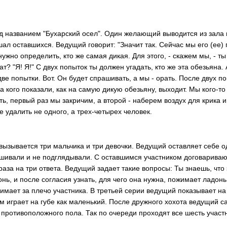
 названием "Бухарский осел". Один желающий выводится из зала 
шал оставшихся. Ведущий говорит: "Значит так. Сейчас мы его (ее)
ужно определить, кто же самая дикая. Для этого, - скажем мы, - т
т? "Я! Я!" С двух попыток ты должен угадать, кто же эта обезьяна. А
 две попытки. Вот. Он будет спрашивать, а мы - орать. После двух п
 на кого показали, как на самую дикую обезьяну, выходит. Мы кого-
ь, первый раз мы закричим, а второй - наберем воздух для крика и
е удалить не одного, а трех-четырех человек.
зывается три мальчика и три девочки. Ведущий оставляет себе од
ушивали и не подглядывали. С оставшимся участником договаривают
три раза на три ответа. Ведущий задает такие вопросы: Ты знаешь, чт
нь, и после согласия узнать, для чего она нужна, пожимает ладонь
имает за плечо участника. В третьей серии ведущий показывает на г
м играет на губе как маленький. После дружного хохота ведущий сад
 противоположного пола. Так по очереди проходят все шесть учас