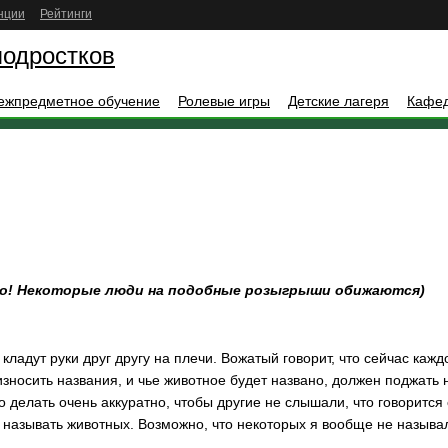
нции
Рейтинги
подростков
ежпредметное обучение
Ролевые игры
Детские лагеря
Кафе
о! Некоторые люди на подобные розыгрыши обижаются)
адут руки друг другу на плечи. Вожатый говорит, что сейчас каждо
износить названия, и чье животное будет названо, должен поджать 
о делать очень аккуратно, чтобы другие не слышали, что говорится
 называть животных. Возможно, что некоторых я вообще не называл,