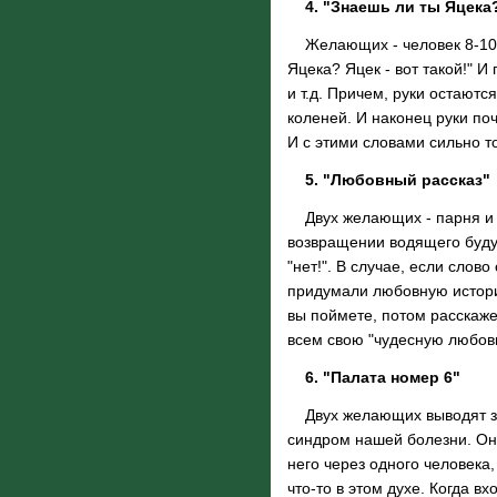
4. "Знаешь ли ты Яцека
Желающих - человек 8-10 -
Яцека? Яцек - вот такой!" И
и т.д. Причем, руки остаютс
коленей. И наконец руки по
И с этими словами сильно 
5. "Любовный рассказ"
Двух желающих - парня и д
возвращении водящего будут 
"нет!". В случае, если слов
придумали любовную историю
вы поймете, потом расскаже
всем свою "чудесную любо
6. "Палата номер 6"
Двух желающих выводят за 
синдром нашей болезни. Они,
него через одного человека,
что-то в этом духе. Когда в