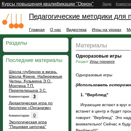
Курсы повышения квалификации "Орион"
Люди
Компете
Педагогические методики для 
Главная
О нас
Видеотека
Игры на уроках
М
Разделы
Материалы
Одноразовые игры
Последние материалы
Раздел:
Игры-тренинги
Школа глубиною в жизнь.
Одноразовые игры
Школа Френе. Набережные
Челны. Кузьмина Э.О.,
(Использовать осторожн
Мортина Т.П.
Перепелицына З.С.
1. "Верблюд"
3
Комментарии:
Дидактическая игра по
Играющие встают в круг и кл
биологии «Организм»
встанет в центр и будет про
0
Комментарии:
говорит: "Верблюд". Это над
Экологическая игра
внимательно! Сейчас я буду
"Пищевая цепочка"
Верблюд!!!".