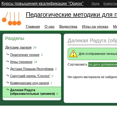
Курсы повышения квалификации "Орион"
Люди
Компете
Педагогические методики для 
Главная
О нас
Видеотека
Игры на уроках
М
Разделы
Далекая Радуга (об
Детские лагеря
24
Для отображения личны
Практичная теория
3
Игры-тренинги
18
Сортировать
по дате добавлен
Детская Поющая Республика
2
Скаутский лагерь "Сполох"
0
Ни одного материала не найден
Коммунарские опд-лагеря
1
Далекая Радуга
(образовательные тренинги)
0