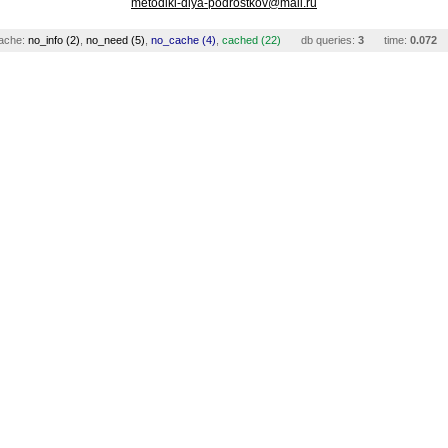
metodiki-dlya-podrostkov@mail.ru
ache:
no_info (2)
,
no_need (5)
,
no_cache (4)
,
cached (22)
db queries:
3
time:
0.072