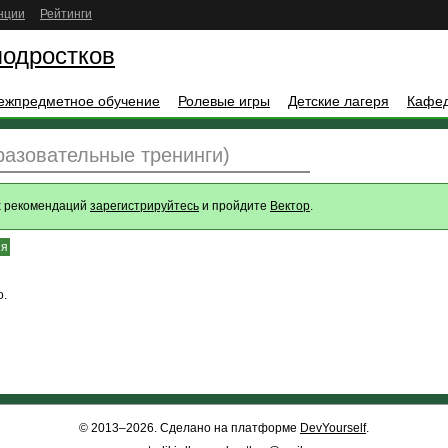
нции
Рейтинги
подростков
ежпредметное обучение
Ролевые игры
Детские лагеря
Кафе
разовательные тренинги)
х рекомендаций
зарегистрируйтесь
и пройдите
Вектор
.
ия
о.
© 2013–2026. Сделано на платформе
DevYourself
.