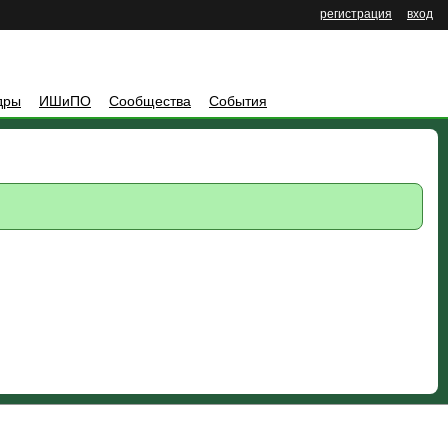
регистрация
вход
дры
ИШиПО
Сообщества
События