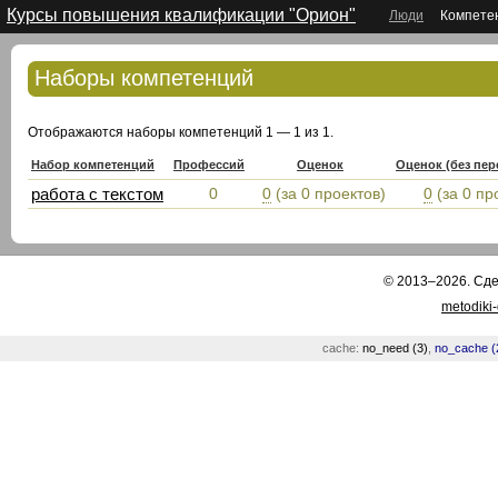
Курсы повышения квалификации "Орион"
Люди
Компете
Наборы компетенций
Отображаются наборы компетенций 1 — 1 из 1.
Набор компетенций
Профессий
Оценок
Оценок (без пе
работа с текстом
0
0
(за 0 проектов)
0
(за 0 пр
© 2013–2026. Сд
metodiki
cache:
no_need (3)
,
no_cache (