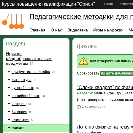
Курсы повышения квалификации "Орион"
Люди
Компете
Педагогические методики для 
Главная
О нас
Видеотека
Игры на уроках
М
Разделы
физика
Игры по
общеобразовательным
Для отображения личны
предметам
94
арифметика и алгебра
21
Сортировать
по дате добавлен
литература
1
"Сложи квадрат" по физи
русский язык
16
Разделы:
Малые игры (до 1 часа
английский язык
10
Игра-тренировка на умение исп
история
13
1 комменарий
биология
8
геометрия
5
Лото по физике на тему 
физика
2
Раздел:
физика