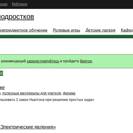
нции
Рейтинги
подростков
ежпредметное обучение
Ролевые игры
Детские лагеря
Кафе
х рекомендаций
зарегистрируйтесь
и пройдите
Вектор
.
ия
ке
)
,
полезные материалы для учителя
,
физика
ользовать 2 закон Ньютона при решении простых задач
«Электрические явления»