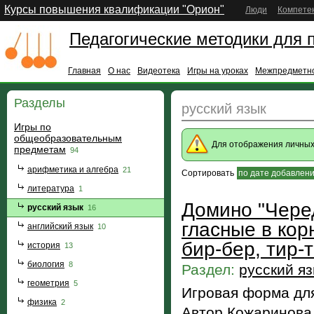
Курсы повышения квалификации "Орион"
Люди
Компете
Педагогические методики для 
Главная
О нас
Видеотека
Игры на уроках
Межпредметно
Разделы
русский язык
Игры по
общеобразовательным
Для отображения личны
предметам
94
арифметика и алгебра
21
Сортировать
по дате добавлен
литература
1
Домино "Чере
русский язык
16
гласные в кор
английский язык
10
бир-бер, тир-т
история
13
биология
8
Раздел:
русский я
геометрия
5
Игровая форма для
физика
2
Автор Кожаринова