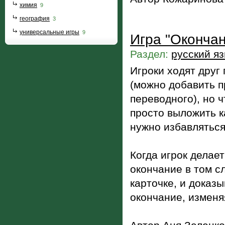
химия
9
география
3
универсальные игры
9
Игра "Окончан
Раздел:
русский я
Игроки ходят друг 
(можно добавить п
переводного), но 
просто выложить ка
нужно избавляться
Когда игрок делае
окончание в том с
карточке, и доказы
окончание, изменя