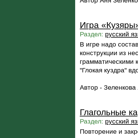
Автор Аня Зеленк
Игра «Кузяры»
Раздел:
русский я
В игре надо соста
конструкции из н
грамматическими к
"Глокая куздра" вд
Автор - Зеленкова
Глагольные к
Раздел:
русский я
Повторение и закр