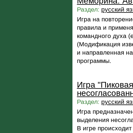
Меморина. Ав
Раздел:
русский я
Игра на повторени
правила и применя
командного духа (
(Модификация изв
и направленная на
программы.
Игра "Пиковая
несогласован
Раздел:
русский я
Игра предназначен
выделения несогл
В игре происходит