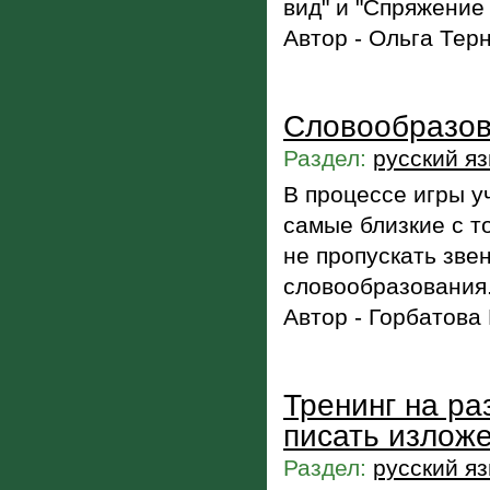
вид" и "Спряжение 
Автор - Ольга Тер
Словообразов
Раздел:
русский я
В процессе игры у
самые близкие с т
не пропускать зве
словообразования
Автор - Горбатова
Тренинг на ра
писать излож
Раздел:
русский я