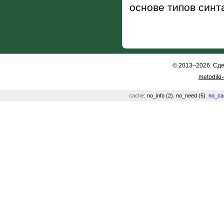
основе типов синт
© 2013–2026. Сд
metodiki
cache:
no_info (2)
,
no_need (5)
,
no_ca