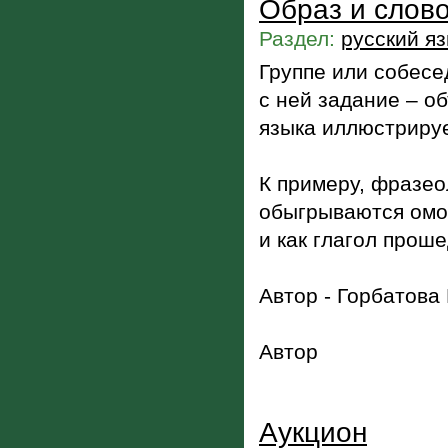
Образ и слов
Раздел:
русский я
Группе или собесе
с ней задание – об
языка иллюстрируе
К примеру, фразео
обыгрываются омо
и как глагол прош
Автор - Горбатова
Автор
Аукцион