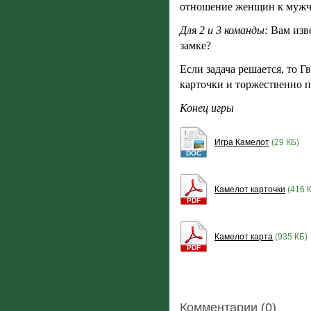
отношение женщин к муж
Для 2 и 3 команды:
Вам изв
замке?
Если задача решается, то 
карточки и торжественно 
Конец игры
Игра Камелот
(29 КБ)
DOC
Камелот карточки
(416 
PDF
Камелот карта
(935 КБ)
PDF
Комментарии (0)