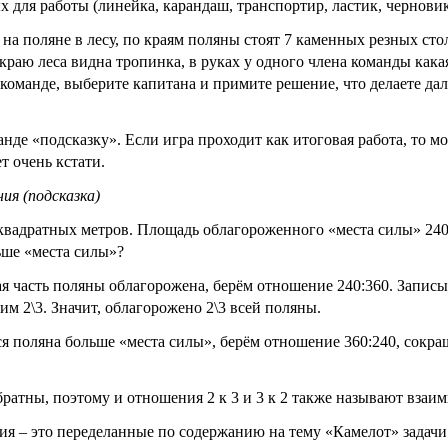
х для работы (линейка, карандаш, транспортир, ластик, черновик
на поляне в лесу, по краям поляны стоят 7 каменных резных сто
 краю леса видна тропинка, в руках у одного члена команды какая
 команде, выберите капитана и примите решение, что делаете да
де «подсказку». Если игра проходит как итоговая работа, то мо
т очень кстати.
ия (подсказка)
квадратных метров. Площадь облагороженного «места силы» 240
льше «места силы»?
кая часть поляны облагорожена, берём отношение 240:360. Запис
им 2\3. Значит, облагорожено 2\3 всей поляны.
ся поляна больше «места силы», берём отношение 360:240, сокраща
обратны, поэтому и отношения 2 к 3 и 3 к 2 также называют вза
ия – это переделанные по содержанию на тему «Камелот» задачи