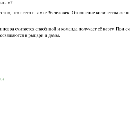
чинам?
естно, что всего в замке 36 человек. Отношение количества женщ
Гвиневра считается спасённой и команда получает её карту. При
посвящаются в рыцари и дамы.
КБ)