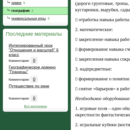
химия
(дороги грунтовые, тропы, 
9
кустарники, вырубки, сады
география
3
универсальные игры
9
отработка навыка работы

2. математические:
Последние материалы
закрепление навыка раб

Интегрированный урок
формирование навыка сч

"Отношения и масштаб" 6
класс
закрепления навыка сокр

0
Комментарии:
Географическое домино
3. надпредметные:
"Границы"
формирование о понятии 

0
Комментарии:
Путешествие по реке
снятие «барьеров» в рабо

0
Необходимое оборудование
Комментарии:
Все материалы
1. игровые поля – одно об
окрестности фантастическо
2. игральные кубики (кост