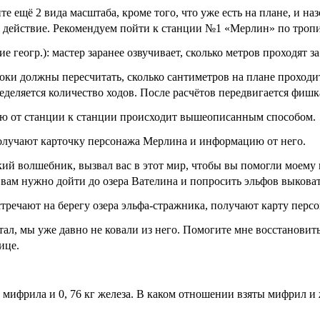
ите ещё 2 вида масштаба, кроме того, что уже есть на плане, и н
 действие. Рекомендуем пойти к станции №1 «Мерлин» по троп
ие геогр.): мастер заранее озвучивает, сколько метров проходят за
ки должны пересчитать, сколько сантиметров на плане проходится
деляется количество ходов. После расчётов передвигается фишк
лю от станции к станции происходит вышеописанным способом.
олучают карточку персонажа Мерлина и информацию от него.
икий волшебник, вызвал вас в этот мир, чтобы вы помогли моем
о вам нужно дойти до озера Вателина и попросить эльфов выков
тречают на берегу озера эльфа-стражника, получают карту пер
ал, мы уже давно не ковали из него. Помогите мне восстановить
ице.
 мифрила и 0, 76 кг железа. В каком отношении взяты мифрил и 