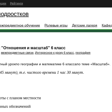
нции
Рейтинги
подростков
ежпредметное обучение
Ролевые игры
Детские лагеря
Кафе
 "Отношения и масштаб" 6 класс
,
межпредметные связи
,
Интересное к уроку 6 класс
,
география
ый урокпо географии и математике 6 классапо теме «Масштаб».
45 минут), т.е. чистого времени 1 час 30 минут.
оты с планом местности
вных обозначений