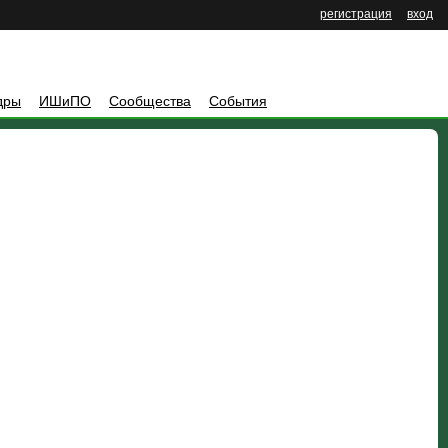
регистрация
вход
дры
ИШиПО
Сообщества
События