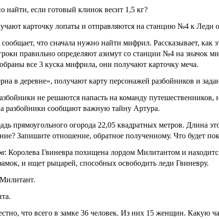
 найти, если готовый клинок весит 1,5 кг?
лучают карточку лопаты и отправляются на станцию №4 к Леди о
а сообщает, что сначала нужно найти мифрил. Рассказывает, как
гроки правильно определяют азимут со станции №4 на значок м
собраны все 3 куска мифрила, они получают карточку меча.
на в деревне», получают карту персонажей разбойников и зада
азбойники не решаются напасть на команду путешественников, 
, а разбойники сообщают важную тайну Артура.
щадь прямоугольного огорода 22,05 квадратных метров. Длина эт
ние? Запишите отношение, обратное полученному. Что будет по
ов
: Королева Гвиневра похищена лордом Милитантом и находится
замок, и ищет рыцарей, способных освободить леди Гвиневру.
 Милитант.
нта.
естно, что всего в замке 36 человек. Из них 15 женщин. Какую 