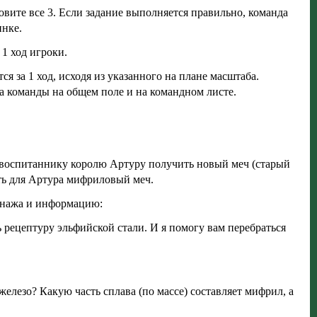
азовите все 3. Если задание выполняется правильно, команда
инке.
 1 ход игроки.
 за 1 ход, исходя из указанного на плане масштаба.
а команды на общем поле и на командном листе.
у воспитаннику королю Артуру получить новый меч (старый
ать для Артура мифриловый меч.
сонажа и информацию:
 рецептуру эльфийской стали. И я помогу вам перебраться
железо? Какую часть сплава (по массе) составляет мифрил, а