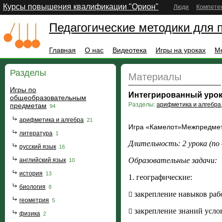
Курсы повышения квалификации "Орион"
Люди
Компете
Педагогические методики для 
Главная
О нас
Видеотека
Игры на уроках
М
Разделы
Материалы
Игры по
Интегрированный урок
общеобразовательным
Разделы:
арифметика и алгебра
предметам
94
арифметика и алгебра
21
Игра «Камелот»Межпредметн
литература
1
Длительность: 2 урока (по 
русский язык
16
Образовательные задачи:
английский язык
10
история
13
1. географические:
биология
8
закрепление навыков раб

геометрия
5
закрепление знаний усло

физика
2