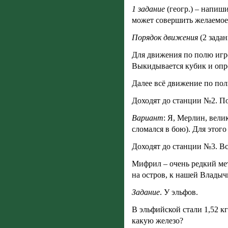
1 задание
(геогр.) – напиш
может совершить желаемое
Порядок движения
(2 задан
Для движения по полю игро
Выкидывается кубик и опре
Далее всё движение по по
Доходят до станции №2. П
Вариант
: Я, Мерлин, вел
сломался в бою). Для этог
Доходят до станции №3. Вс
Мифрил – очень редкий мет
на остров, к нашей Владыч
Задание
. У эльфов.
В эльфийской стали 1,52 кг
какую железо?