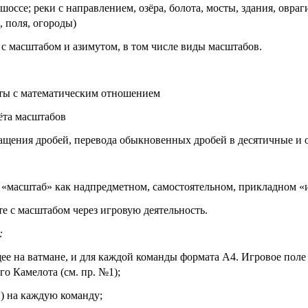
шоссе; реки с направлением, озёра, болота, мосты, здания, овр
, поля, огороды)
 с масштабом и азимутом, в том числе виды масштабов.
оты с математическим отношением
ёта масштабов
ащения дробей, перевода обыкновенных дробей в десятичные и 
«масштаб» как надпредметном, самостоятельном, прикладном «и
те с масштабом через игровую деятельность.
:
щее на ватмане, и для каждой команды формата А4. Игровое поле
го Камелота (см. пр. №1);
и) на каждую команду;