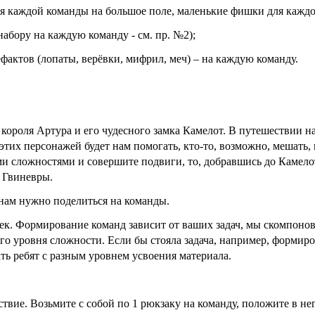
ля каждой команды на большое поле, маленькие фишки для кажд
набору на каждую команду - см. пр. №2);
ефактов (лопаты, верёвки, мифрил, меч) – на каждую команду.
короля Артура и его чудесного замка Камелот. В путешествии на
з этих персонажей будет нам помогать, кто-то, возможно, мешать, 
ми сложностями и совершите подвиги, то, добравшись до Камело
 Гвиневры.
нам нужно поделиться на команды.
век. Формирование команд зависит от ваших задач, мы скомпонов
ого уровня сложности. Если бы стояла задача, например, форми
ть ребят с разным уровнем усвоения материала.
твие. Возьмите с собой по 1 рюкзаку на команду, положите в не