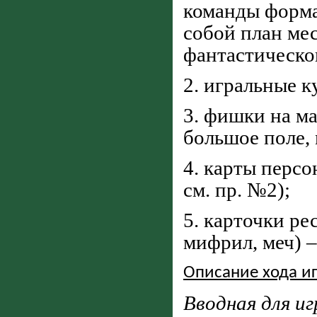
команды форма
собой план ме
фантастическог
2. игральные к
3. фишки на м
большое поле,
4. карты персо
см. пр. №2);
5. карточки ре
мифрил, меч) 
Описание хода и
Вводная для иг