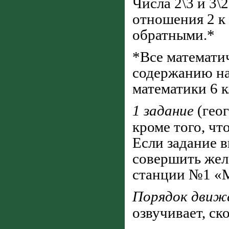
Числа 2\3 и 3\
отношения 2 к 
обратными.*
*Все математич
содержанию на
математики 6 к
1 задание
(гео
кроме того, что
Если задание 
совершить жел
станции №1 «М
Порядок движ
озвучивает, ск