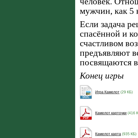
человек. Отно
мужчин, как 5 
Если задача ре
спасённой и ко
счастливом во
предъявляют в
посвящаются в
Конец игры
Игра Камелот
(29 КБ)
DOC
Камелот карточки
(416 
PDF
Камелот карта
(935 КБ)