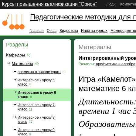
Курсы повышения квалификации "Орион"
Люди
Компете
Педагогические методики для 
Главная
О нас
Видеотека
Игры на уроках
Межпредметно
Разделы
Материалы
Кафедры
40
Интегрированный урок
Математика
40
Разделы:
арифметика и алгебра
разминка в начале урока
6
Игра «Камелот»
Интересное к уроку 5
класс
4
математике 6 к
Интересное к уроку 6
класс
8
Длительность: 
Интересное к уроку 7
времени 1 час 
класс
11
Интересное к уроку 8
Образовательн
класс
17
Интересное к уроку 9
класс
6