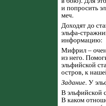
в бою). Для эт
и попросить э
меч.
Доходят до ст
эльфа-стражни
информацию:
Мифрил – очен
из него. Помог
эльфийской ста
остров, к наш
Задание
. У эль
В эльфийской с
В каком отнош