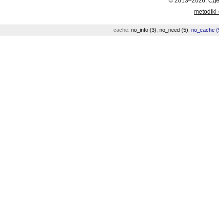
© 2013–2026. Сд
metodiki
cache:
no_info (3)
,
no_need (5)
,
no_cache (