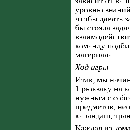
зависит от ваш
уровню знаний 
чтобы давать з
бы стояла зад
взаимодействи
команду подби
материала.
Ход игры
Итак, мы начи
1 рюкзаку на к
нужным с собо
предметов, не
карандаш, тран
Каждая из кома