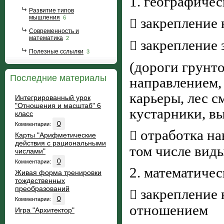
1. географичес
Развитие типов
мышления
6
закрепление 

Современность и
математика
2
закрепление

Полезные сслылки
3
(дороги грунто
Последние материалы
направлением, 
карьеры, лес 
Интегрированный урок
"Отношения и масштаб" 6
кустарники, вы
класс
0
Комментарии:
отработка на

Карты "Арифметические
действия с рациональными
том числе вид
числами"
0
Комментарии:
2. математичес
Живая форма тренировки
тождественных
преобразований
закрепление 

0
Комментарии:
отношением
Игра "Архитектор"