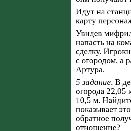
Идут на станц
карту персона
Увидев мифрил
напасть на ко
сделку. Игрок
с огородом, а
Артура.
5 задание
. В д
огорода 22,05 
10,5 м. Найди
показывает эт
обратное получ
отношение?