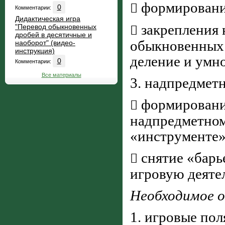
формировани

0
Комментарии:
Дидактическая игра
закрепления 
"Перевод обыкновенных

дробей в десятичные и
обыкновенных 
наоборот" (видео-
инструкция)
деление и умн
0
Комментарии:
Все материалы
3. надпредмет
формировани

надпредметном
«инструменте»
снятие «барь

игровую деяте
Необходимое о
1. игровые пол