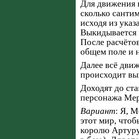
Для движения 
сколько сантим
исходя из указ
Выкидывается 
После расчёто
общем поле и 
Далее всё дви
происходит в
Доходят до ст
персонажа Мер
Вариант
: Я, 
этот мир, что
королю Артуру