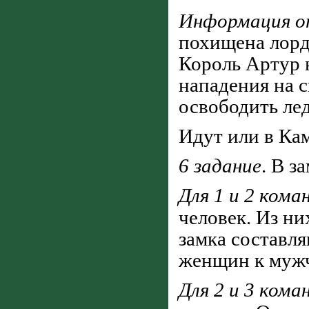
Информация о
похищена лорд
Король Артур 
нападения на 
освободить ле
Идут или в Кам
6 задание
. В з
Для 1 и 2 кома
человек. Из н
замка составл
женщин к муж
Для 2 и 3 кома