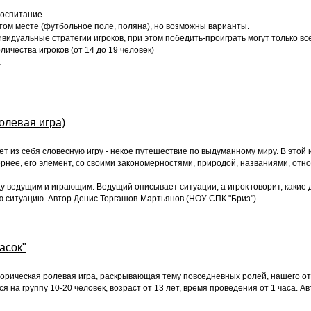
воспитание.
том месте (футбольное поле, поляна), но возможны варианты.
видуальные стратегии игроков, при этом победить-проиграть могут только все
ичества игроков (от 14 до 19 человек)
а
олевая игра)
 из себя словесную игру - некое путешествие по выдуманному миру. В этой и
ернее, его элемент, со своими закономерностями, природой, названиями, отн
у ведущим и играющим. Ведущий описывает ситуации, а игрок говорит, какие 
 ситуацию. Автор Денис Торгашов-Мартьянов (НОУ СПК "Бриз")
асок"
орическая ролевая игра, раскрывающая тему повседневных ролей, нашего о
 на группу 10-20 человек, возраст от 13 лет, время проведения от 1 часа. 