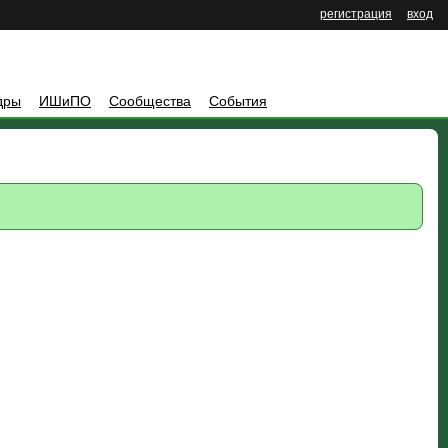
регистрация
вход
дры
ИШиПО
Сообщества
События