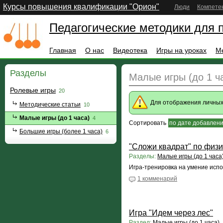
Курсы повышения квалификации "Орион"
Люди
Компете
Педагогические методики для 
Главная
О нас
Видеотека
Игры на уроках
М
Разделы
Малые игры (до 1 ч
Ролевые игры
20
Для отображения личны
Методические статьи
10
Малые игры (до 1 часа)
4
Сортировать
по дате добавлен
Большие игры (более 1 часа)
6
"Сложи квадрат" по физи
Разделы:
Малые игры (до 1 часа
Игра-тренировка на умение исп
1 комменарий
Игра "Идем через лес"
Раздел:
Малые игры (до 1 часа)