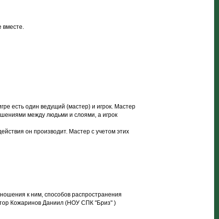
 вместе.
гре есть один ведущий (мастер) и игрок. Мастер
ошениями между людьми и слоями, а игрок
действия он производит. Мастер с учетом этих
тношения к ним, способов распространения
Автор Кожаринов Даниил (НОУ СПК "Бриз" )