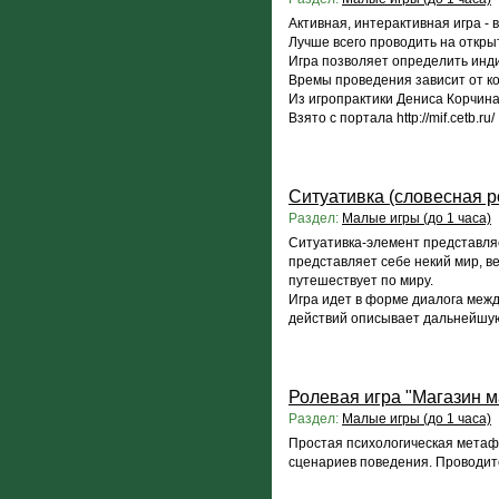
Активная, интерактивная игра - 
Лучше всего проводить на откры
Игра позволяет определить инди
Времы проведения зависит от кол
Из игропрактики Дениса Корчин
Взято с портала http://mif.cetb.ru/
Ситуативка (словесная р
Раздел:
Малые игры (до 1 часа)
Ситуативка-элемент представляет
представляет себе некий мир, в
путешествует по миру.
Игра идет в форме диалога межд
действий описывает дальнейшую
Ролевая игра "Магазин м
Раздел:
Малые игры (до 1 часа)
Простая психологическая метаф
сценариев поведения. Проводится