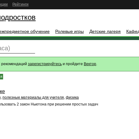
нции
Рейтинги
подростков
ежпредметное обучение
Ролевые игры
Детские лагеря
Кафе
аса)
х рекомендаций
зарегистрируйтесь
и пройдите
Вектор
.
ия
ке
)
,
полезные материалы для учителя
,
физика
ользовать 2 закон Ньютона при решении простых задач