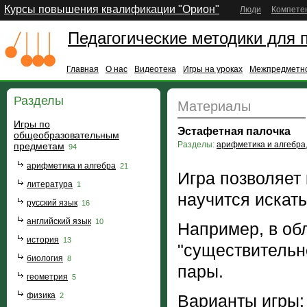
Курсы повышения квалификации "Орион"
Люди
Компете
Педагогические методики для 
Главная
О нас
Видеотека
Игры на уроках
Межпредметно
Разделы
Материалы
Игры по
Эстафетная палочка
общеобразовательным
Разделы:
арифметика и алгебра
предметам
94
арифметика и алгебра
21
Игра позволяет 
литература
1
научится искат
русский язык
16
английский язык
10
Например, в об
история
13
"существительн
биология
8
пары.
геометрия
5
физика
2
Варианты игры: