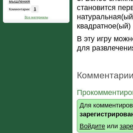
мышления
становится пер
1
Комментарии:
натуральная(ый)
Все материалы
квадратное(ый) 
В эту игру можн
для развлечения
Комментарии
Прокомментиров
Для комментиров
зарегистрирова
Войдите
или
заре