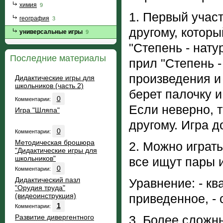
химия
9
1. Первый учас
география
3
другому, которы
универсальные игры
9
"Степень - нату
Последние материалы
прил "Степень -
произведения и 
Дидактические игры для
школьников (часть 2)
берет палочку и
0
Комментарии:
Если неверно, 
Игра "Шляпа"
другому. Игра д
0
Комментарии:
Методическая брошюра
2. Можно играть
"Дидактические игры для
школьников"
все ищут пары 
0
Комментарии:
Дидактический пазл
Уравнение: - кв
"Орудия труда"
(видеоинструкция)
приведенное, -
1
Комментарии:
Развитие дивергентного
3. Более сложны