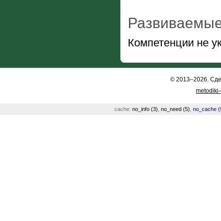
Развиваемые
Компетенции не у
© 2013–2026. Сд
metodiki
cache:
no_info (3)
,
no_need (5)
,
no_cache (