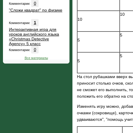
0
Комментарии:
"Сложи квадрат" по физике
10
10
1
Комментарии:
Интерактивная игра для
уроков английского языка
5
«Christmas Detective
5
Agency» 5 класс
0
Комментарии:
5
Все материалы
5
На стол рубашками вверх вы
приносит столько очков, ско
не сможет его выполнить, т
положить его обратно на ст
Изменять игру можно, добав
очками (сокровище), карточк
удваиваются", "помощь учите