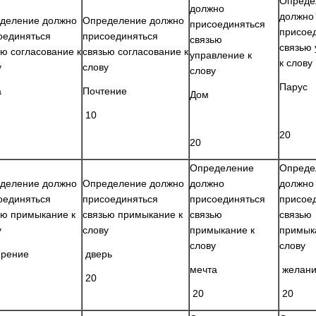
Опреде
должно
должно
деление должно
Определение должно
присоединяться
присое
оединяться
присоединяться
связью
связью
ью согласование к
связью согласование к
управление к
к слову
у
слову
слову
Парус
а
Почтение
Дом
10
20
20
Определение
Опреде
деление должно
Определение должно
должно
должно
оединяться
присоединяться
присоединяться
присое
ью примыкание к
связью примыкание к
связью
связью
у
слову
примыкание к
примык
слову
слову
рение
дверь
мечта
желан
20
20
20