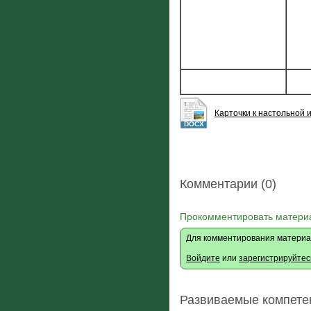
Карточки к настольной 
DOCX
Комментарии (0)
Прокомментировать матери
Для комментирования материа
Войдите
или
зарегистрируйтес
Развиваемые компете