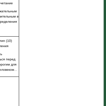
очетание
яжательным
вительным в
пределения
тип (10)
ления
сь
ься перед
орогим для
еловеком...