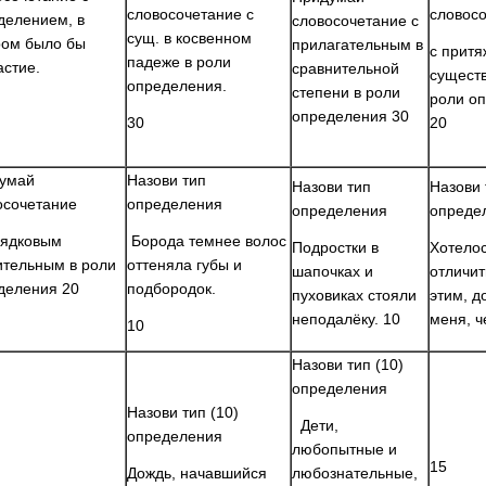
словосочетание с
словос
делением, в
словосочетание с
сущ. в косвенном
ром было бы
прилагательным в
с прит
падеже в роли
астие.
сравнительной
сущест
определения.
степени в роли
роли о
определения 30
30
20
умай
Назови тип
Назови тип
Назови 
осочетание
определения
определения
опреде
рядковым
Борода темнее волос
Подростки в
Хотело
ительным в роли
оттеняла губы и
шапочках и
отличит
деления 20
подбородок.
пуховиках стояли
этим, д
неподалёку. 10
меня, ч
10
Назови тип (10)
определения
Назови тип (10)
Дети,
определения
любопытные и
15
Дождь, начавшийся
любознательные,