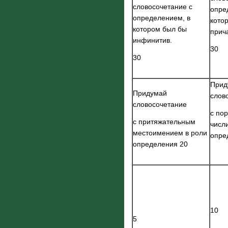
словосочетание с
опре
определением, в
кото
котором был бы
прич
инфинитив.
30
30
Прид
Придумай
слов
словосочетание
с по
с притяжательным
числ
местоимением в роли
опре
определения 20
10
5