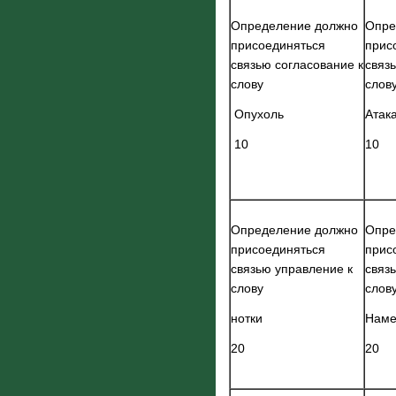
Определение должно
Опре
присоединяться
прис
связью согласование к
связ
слову
слов
Опухоль
Атак
10
10
Определение должно
Опре
присоединяться
прис
связью управление к
связ
слову
слов
нотки
Наме
20
20