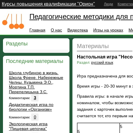
Курсы повышения квалификации "Орион"
Люди
Компете
Педагогические методики для 
Главная
О нас
Видеотека
Игры на уроках
М
Разделы
Материалы
Настольная игра "Нес
Последние материалы
Раздел:
русский язык
Школа глубиною в жизнь.
Игра предназначена для вос
Школа Френе. Набережные
Челны. Кузьмина Э.О.,
Время игры - 20-30 минут в 
Мортина Т.П.
Перепелицына З.С.
Правила игры: в начале игр
3
Комментарии:
номиналом, чтобы возможнос
Дидактическая игра по
биологии «Организм»
задания с карточек выполне
считается тот, кто первым н
0
Комментарии:
Экологическая игра
5
"Пищевая цепочка"
5