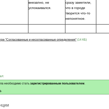
внезапно, не
сразу заметили,
успокаивался.
что в городе
творится что-то
непонятное.
игре "Согласованные и несогласованные определения"
(14 КБ)
ал:
ла необходимо стать
зарегистрированным пользователем
.
ь
.
нции