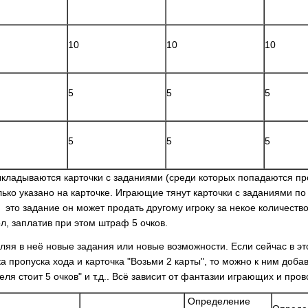
10
10
10
5
5
5
5
5
5
кладываются карточки с заданиями (среди которых попадаются пр
лько указано на карточке. Играющие тянут карточки с заданиями по
о это задание он может продать другому игроку за некое количеств
ол, заплатив при этом штраф 5 очков.
ляя в неё новые задания или новые возможности. Если сейчас в это
а пропуска хода и карточка "Возьми 2 карты", то можно к ним доба
ля стоит 5 очков" и т.д.. Всё зависит от фантазии играющих и пров
Определение