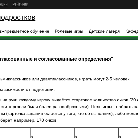
нции
Рейтинги
подростков
ежпредметное обучение
Ролевые игры
Детские лагеря
Кафе
огласованные и согласованные определения"
ьмиклассников или девятиклассников, играть могут 2-5 человек.
зависимости от подготовки.
ы на руки каждому игроку выдаётся стартовое количество очков (20
ти торговли были более разнообразными). Цель игры - набрать наи
ны (карточка задания остаётся у того, кто её выполнил), либо мож
аберёт, например, 170 очков.
5
5
5