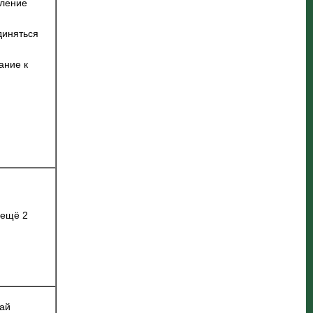
ление
диняться
ание к
 ещё 2
ай