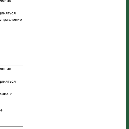
ление
диняться
 управление
ление
диняться
ание к
ие