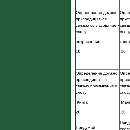
Определение должно
Опре
присоединяться
прис
связью согласование к
связ
слову
слов
покраснение
книга
10
10
Определение должно
Опре
присоединяться
прис
связью примыкание к
связ
слову
слов
Книга
Маль
20
20
Прид
Придумай
слов