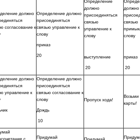
Определение
Опреде
должно
должно
деление должно
Определение должно
присоединяться
присое
оединяться
присоединяться
связью
связью
ью согласование к
связью управление к
управление к
примык
у
слову
слову
слову
приказ
20
выступление
приказ
20
20
деление должно
Определение должно
оединяться
присоединяться
ью управление к
связью согласование к
Возьми
у
слову
Пропуск хода!
карты!
чик
Дождь
10
умай
Придумай
Придум
осочетание с
Придумай