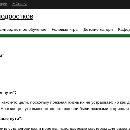
нции
Рейтинги
подростков
ежпредметное обучение
Ролевые игры
Детские лагеря
Кафе
и"
е пути":
акой-то цели, поскольку прежняя жизнь их не устраивает, но как 
Но в конце пути выясняется, что все они были ложными и привели 
ные пути":
нить суть алгоритма и приемы, используемые мастером для развит