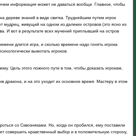
 Причем информация может не даваться вообще. Главное, чтобы
на дереве знаний в виде свитка. Труднейшим путем игрок
ет мудрец, живущий на одном из далеких островов (это ясно из
а. И вот в результате всех мучений приплывший на остров
емени длится игра, и сколько времени надо гонять игрока
психологически вымотать игроков.
му. Цель этого ложного пути в том, чтобы доказать игрокам,
.
 дракона, и на это уходит их основное время. Мастеру в этом
оться со Сквозняками. Но, когда он пробился, ему поставили
жет совершить нравственный выбор и в положительную сторону,