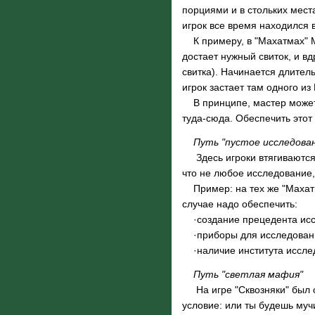
порциями и в стольких мест
игрок все время находился 
К примеру, в "Махатмах" Ма
достает нужный свиток, и вд
свитка). Начинается длител
игрок застает там одного из
В принципе, мастер может у
туда-сюда. Обеспечить этот
Путь "пустое исследова
Здесь игроки втягиваются в
что не любое исследование,
Пример: на тех же "Махатма
случае надо обеспечить:
·создание прецедента иссл
·приборы для исследования
·наличие института исслед
Путь "светлая мафия"
На игре "Сквозняки" был од
условие: или ты будешь муч