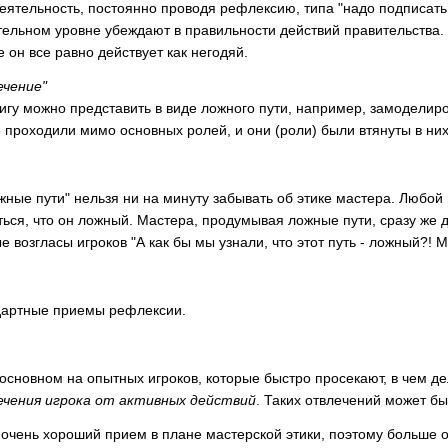
деятельность, постоянно проводя рефлексию, типа "надо подписать 
тельном уровне убеждают в правильности действий правительства.
 он все равно действует как негодяй.
ечение"
у можно представить в виде ложного пути, например, замоделиро
не проходили мимо основных ролей, и они (роли) были втянуты в ни
е пути" нельзя ни на минуту забывать об этике мастера. Любой 
иться, что он ложный. Мастера, продумывая ложные пути, сразу же
 возгласы игроков "А как бы мы узнали, что этот путь - ложный?! М
дартные приемы рефлексии.
новном на опытных игроков, которые быстро просекают, в чем дело
чения игрока от активных действий
. Таких отвлечений может бы
 очень хороший прием в плане мастерской этики, поэтому больше о