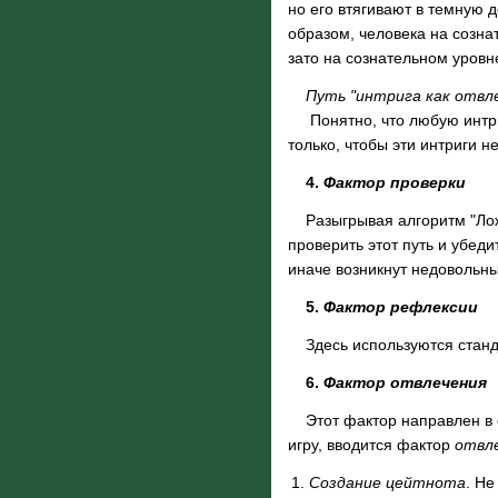
но его втягивают в темную 
образом, человека на созна
зато на сознательном уровне
Путь "интрига как отвл
Понятно, что любую интриг
только, чтобы эти интриги 
4.
Фактор проверки
Разыгрывая алгоритм "Ложны
проверить этот путь и убед
иначе возникнут недовольные
5.
Фактор рефлексии
Здесь используются стан
6.
Фактор отвлечения
Этот фактор направлен в ос
игру, вводится фактор
отвле
Создание цейтнота
. Не