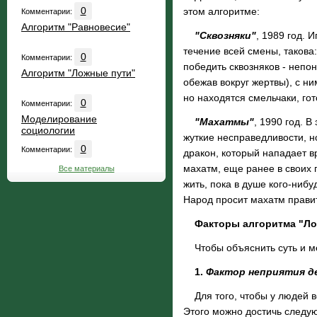
0
этом алгоритме:
Комментарии:
Алгоритм "Равновесие"
"Сквозняки"
, 1989 год. 
течение всей смены, такова:
0
Комментарии:
победить сквозняков - непо
Алгоритм "Ложные пути"
обежав вокруг жертвы), с н
но находятся смельчаки, гот
0
Комментарии:
Моделирование
"Махатмы"
, 1990 год. 
социологии
жуткие несправедливости, н
0
Комментарии:
дракон, который нападает вр
махатм, еще ранее в своих 
Все материалы
жить, пока в душе кого-ниб
Народ просит махатм правит
Факторы алгоритма "Ло
Чтобы объяснить суть и ме
1.
Фактор неприятия 
Для того, чтобы у людей в
Этого можно достичь след