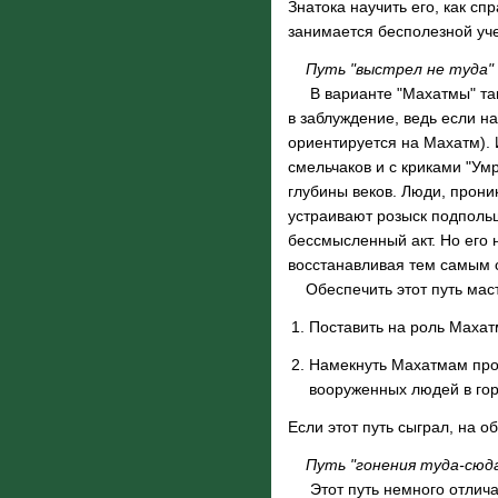
Знатока научить его, как сп
занимается бесполезной уч
Путь "выстрел не туда"
В варианте "Махатмы" таки
в заблуждение, ведь если 
ориентируется на Махатм). 
смельчаков и с криками "Умр
глубины веков. Люди, прони
устраивают розыск подпольщ
бессмысленный акт. Но его н
восстанавливая тем самым 
Обеспечить этот путь мас
Поставить на роль Махат
Намекнуть Махатмам про 
вооруженных людей в горо
Если этот путь сыграл, на о
Путь "гонения туда-сюд
Этот путь немного отличае