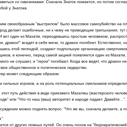
равиться со сквозняками. Сначала Знаток ломается, но потом соглаш
ебой у Знатока.
м своеобразным "выстрелом" было массовое самоубийство на пло
народ делает ошибочные, ни к чему не приводящие трепыхания, ту
И вот один из Махатм, переодевшись простым человеком, распрост
и, дракон!" всадят в себя мечи, то дракон погибнет. Естественно,
кшись этой легендой, создают подпольную организацию смертников
иков, и конечно, перед самой акцией появляется один из Махатм, з
икто не слушает, и "герои" погибают. Когда все видят, что дракон
свое общественное и политическое лидерство.
тер может следующим образом:
м сильных игроков, а на роль потенциальных смельчаков определи
этот путь действия в виде приезжего Махатмы (мастерского человек
де" или "Что-то наш (ваш) авторитет в народе падает. Давайте…".
бсуждении можно поднять вопрос: "Что же вы, сначала делаете, а п
а"
тся от других ложных путей. Он очень похож на "бюрократически