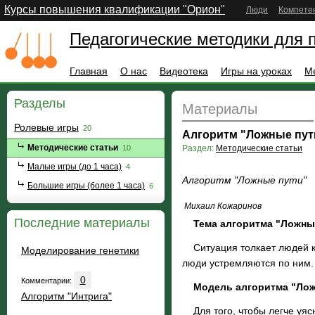
Курсы повышения квалификации "Орион"
Люди
Компете
Педагогические методики для 
Главная
О нас
Видеотека
Игры на уроках
М
Разделы
Материалы
Ролевые игры
20
Алгоритм "Ложные пут
Методические статьи
10
Раздел:
Методические статьи
Малые игры (до 1 часа)
4
Алгоритм "Ложные пути"
Большие игры (более 1 часа)
6
Михаил Кожаринов
Последние материалы
Тема алгоритма "Ложны
Cитуация толкает людей к к
Моделирование генетики
люди устремляются по ним. 
0
Комментарии:
Модель алгоритма "Лож
Алгоритм "Интрига"
Для того, чтобы легче уяс