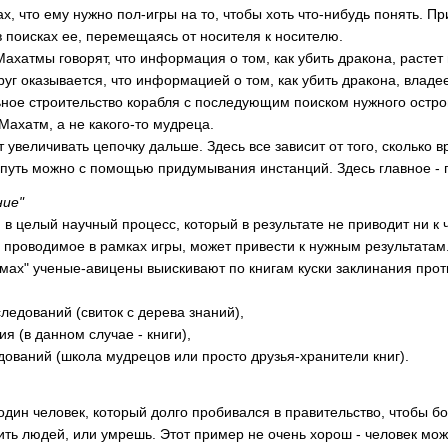
ах, что ему нужно пол-игры на то, чтобы хоть что-нибудь понять.
в поисках ее, перемещаясь от носителя к носителю.
хатмы говорят, что информация о том, как убить дракона, растет 
руг оказывается, что информацией о том, как убить дракона, владе
ьное строительство корабля с последующим поиском нужного остров
 Махатм, а не какого-то мудреца.
величивать цепочку дальше. Здесь все зависит от того, сколько вр
 путь можно с помощью придумывания инстанций. Здесь главное - 
ние"
 целый научный процесс, который в результате не приводит ни к че
 проводимое в рамках игры, может привести к нужным результатам
х" ученые-авицены выискивают по книгам куски заклинания против
едований (свиток с дерева знаний),
 (в данном случае - книги),
ований (школа мудрецов или просто друзья-хранители книг).
ин человек, который долго пробивался в правительство, чтобы бор
ить людей, или умрешь. Этот пример не очень хорош - человек мо