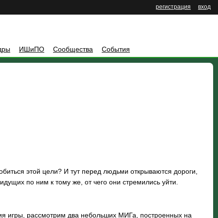
регистрация
вход
дры
ИШиПО
Сообщества
События
добиться этой цели? И тут перед людьми открываются дороги,
идущих по ним к тому же, от чего они стремились уйти.
ия игры, рассмотрим два небольших МИГа, построенных на