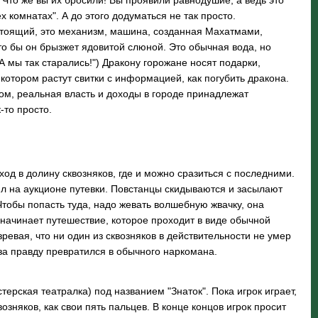
 Что же вы их бросили! Вы проявили равнодушие, а ведь это
 комнатах". А до этого додуматься не так просто.
тоящий, это механизм, машина, созданная Махатмами,
дто бы он брызжет ядовитой слюной. Это обычная вода, но
 мы так старались!") Дракону горожане носят подарки,
а котором растут свитки с информацией, как погубить дракона.
ом, реальная власть и доходы в городе принадлежат
к-то просто.
од в долину сквозняков, где и можно сразиться с последними.
купил на аукционе путевки. Повстанцы скидываются и засылают
 Чтобы попасть туда, надо жевать волшебную жвачку, она
и начинает путешествие, которое проходит в виде обычной
ревая, что ни один из сквозняков в действительности не умер
 за правду превратился в обычного наркомана.
рская театралка) под названием "Знаток". Пока игрок играет,
озняков, как свои пять пальцев. В конце концов игрок просит