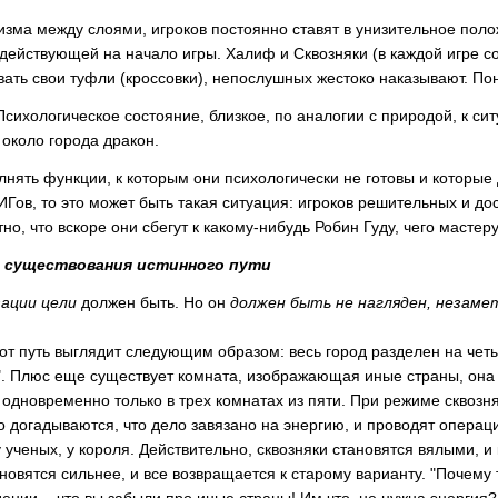
зма между слоями, игроков постоянно ставят в унизительное полож
действующей на начало игры. Халиф и Сквозняки (в каждой игре соо
вать свои туфли (кроссовки), непослушных жестоко наказывают. По
сихологическое состояние, близкое, по аналогии с природой, к сит
около города дракон.
лнять функции, к которым они психологически не готовы и которые
Гов, то это может быть такая ситуация: игроков решительных и до
но, что вскоре они сбегут к какому-нибудь Робин Гуду, чего мастеру
и существования истинного пути
зации цели
должен быть. Но он
должен быть не нагляден, незаме
т путь выглядит следующим образом: весь город разделен на четы
в". Плюс еще существует комната, изображающая иные страны, она
 одновременно только в трех комнатах из пяти. При режиме сквозняк
догадываются, что дело завязано на энергию, и проводят операцию,
у ученых, у короля. Действительно, сквозняки становятся вялыми, и 
новятся сильнее, и все возвращается к старому варианту. "Почему 