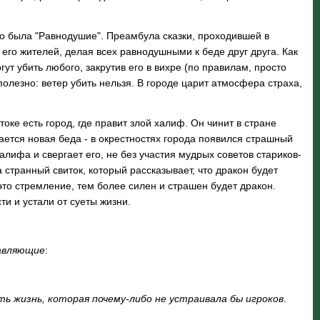
го была "Равнодушие". Преамбула сказки, проходившей в
 его жителей, делая всех равнодушными к беде друг друга. Как
ут убить любого, закрутив его в вихре (по правилам, просто
олезно: ветер убить нельзя. В городе царит атмосфера страха,
ке есть город, где правит злой халиф. Он чинит в стране
ается новая беда - в окрестностях города появился страшный
алифа и свергает его, не без участия мудрых советов стариков-
странный свиток, который рассказывает, что дракон будет
 это стремление, тем более силен и страшен будет дракон.
ти и устали от суеты жизни.
авляющие
:
ь жизнь, которая почему-либо не устраивала бы игроков
.