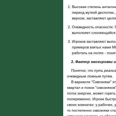
Высокая степень антагони
период жуткой деспотии, 
верхом, заставляют цело
Очевидность опасности. П
выполняет слоняющийся 
Игроков заставляют выпо
примеров взятых нами МИ
работать на полях - понят
2.
Фактор маскировки 
Понятно, что
путь реали
очевидным ложным путям.
В варианте "Сквозняки" это
квартал и покои "сквозняко
поток энергии, может гореть
попеременно. Игроки быстро 
своих комнатах: у рабочих, 
то постепенно сквозняки ста