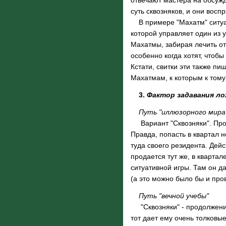
отвечают мастера на обсужд
суть сквозняков, и они восп
В примере "Махатм" ситуац
которой управляет один из у
Махатмы, забирая лечить от
особенно когда хотят, чтобы
Кстати, свитки эти также п
Махатмам, к которым к тому 
3.
Фактор задавания л
Путь "иллюзорного мира
Вариант "Сквозняки". Прохо
Правда, попасть в квартал н
туда своего резидента. Дейс
продается тут же, в кварта
ситуативной игры. Там он да
(а это можно было бы и про
Путь "вечной учебы"
"Сквозняки" - продолжение.
тот дает ему очень толковые