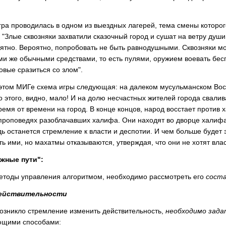
Игра проводилась в одном из выездных лагерей, тема смены которо
 "Злые сквозняки захватили сказочный город и сушат на ветру души
нятно. Вероятно, попробовать не быть равнодушными. Сквозняки мог
ими же обычными средствами, то есть пулями, оружием воевать бесп
овые сразиться со злом".
В этом МИГе схема игры следующая: на далеком мусульманском Восто
о этого, видно, мало! И на долю несчастных жителей города свалив
емя от времени на город. В конце концов, народ восстает против х
проповедях разоблачавших халифа. Они находят во дворце халифа 
удь останется стремление к власти и деспотии. И чем больше будет
ь ими, но махатмы отказываются, утверждая, что они не хотят влас
жные пути":
тоды управления алгоритмом, необходимо рассмотреть его
сост
действительности
озникло стремление изменить действительность,
необходимо задат
ующими способами: