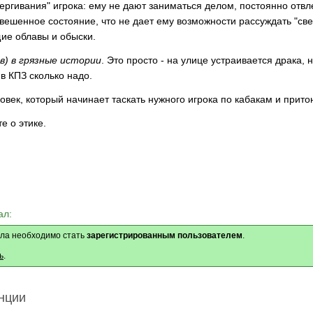
ергивания" игрока: ему не дают заниматься делом, постоянно отвлек
вешенное состояние, что не дает ему возможности рассуждать "све
ие облавы и обыски.
в) в грязные истории
. Это просто - на улице устраивается драка,
в КПЗ сколько надо.
овек, который начинает таскать нужного игрока по кабакам и прито
 о этике.
ал:
ла необходимо стать
зарегистрированным пользователем
.
ь
.
нции