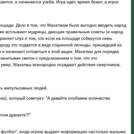
ается, и начинается учеба. Игра идет, время бежит, а игрок
щади. Дело в том, что Махатмам было выгодно вводить народ
т же всплывают мудрецы, дающие правильные советы (и народ
раняет слух о том, что если на площади соберутся семь
 народу это подается в виде старинной легенды, пришедшей из
 и начинают готовиться к этой акции. Махатмы для порядка
ачитывая свиток с предсказанием о том, что это
 не умер, Махатмы всенародно осуждают действия смертников,
ть импульсивных людей.
а), который советует: "А давайте поубавим количество
отом думаете?!"
й футбол", когда игроку выдают информацию настолько малыми