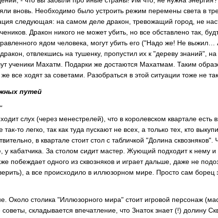
ении, - что вы забыли про иные страны! Им что, не нужна энергия?
ряли вновь. Необходимо было устроить режим перемены света в трех
ия следующая: на самом деле дракон, тревожащий город, не нас
чеников. Дракон никого не может убить, но все обставлено так, бу
равленного ядом человека, могут убить его ("Надо же! Не выжил… А
 дракон, отвлекшись на тушенку, пропустил их к "дереву знаний", н
ишут ученики Махатм. Подарки же достаются Махатмам. Таким образ
же все ходят за советами. Разобраться в этой ситуации тоже не та
ожных путей
"
дит слух (через менестрелей), что в королевском квартале есть вх
е так-то легко, так как туда пускают не всех, а только тех, кто вы
твительно, в квартале стоит стол с табличкой "Долина сквозняков".
ле, у кабатчика. За столом сидит мастер. Жующий подходит к нему 
же побеждает одного из сквозняков и играет дальше, даже не подоз
верить), а все происходило в иллюзорном мире. Просто сам борец
 Около столика "Иллюзорного мира" стоит игровой персонаж (масте
 советы, складывается впечатление, что Знаток знает (!) долину Скв