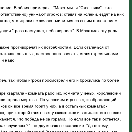
ение. В обоих примерах - "Махатмы" и "Сквозняки" - это
тветственно) унижают игроков: ставят на колени, ездят на них
нятно, что игроки не желают мириться со своим положением.
уации "гроза наступает, небо чернеет". В Махатмах эту роль
 даже противоречат их потребностям. Если отвлечься от
статочно опытных, настроенных воевать, ставят крестьянами
 и надо.
тен
, так чтобы игроки просмотрели его и бросились по более
ре квартала - комната рабочих, комната ученых, королевский
 же страна мертвых. По условиям игры свет, изображающий
ов он все время горит у них, а в остальных комнатах -
 при которой гасят свет у сквозняков и зажигают его во всех
кажется, что победа не за горами. Но если все так и остается,
так случилось?" - недоумевают восставшие. "Да потому, -