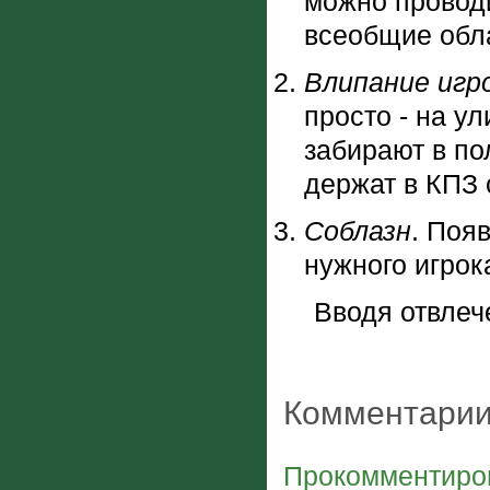
можно проводи
всеобщие обл
Влипание игро
просто - на у
забирают в п
держат в КПЗ 
Соблазн
. Поя
нужного игрок
Вводя отвлечен
Комментарии
Прокомментиров