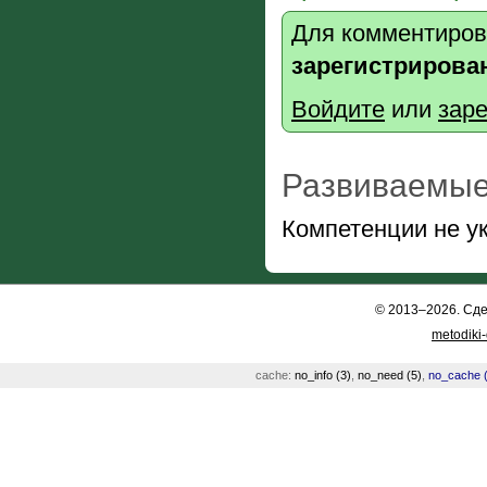
Для комментиров
зарегистрирова
Войдите
или
заре
Развиваемые
Компетенции не у
© 2013–2026. Сд
metodiki
cache:
no_info (3)
,
no_need (5)
,
no_cache (