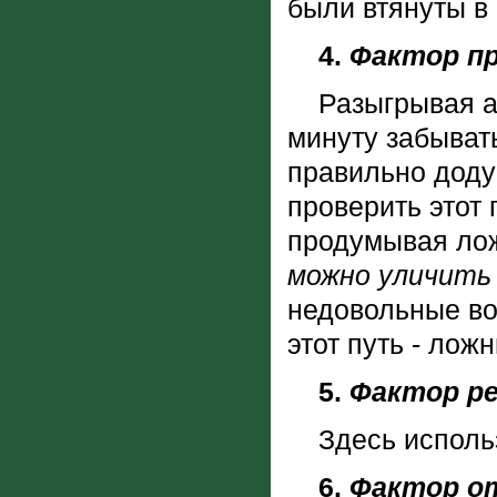
были втянуты в
4.
Фактор п
Разыгрывая алг
минуту забывать
правильно доду
проверить этот 
продумывая лож
можно уличить
недовольные воз
этот путь - лож
5.
Фактор р
Здесь использ
6.
Фактор о