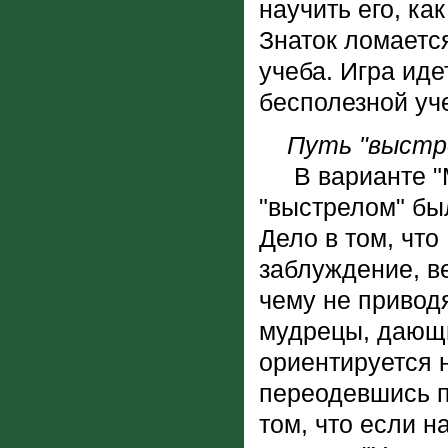
научить его, ка
Знаток ломается
учеба. Игра иде
бесполезной уч
Путь "выстр
В варианте "М
"выстрелом" бы
Дело в том, чт
заблуждение, в
чему не привод
мудрецы, дающи
ориентируется н
переодевшись п
том, что если н