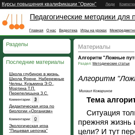
Курсы повышения квалификации "Орион"
Люди
Компете
Педагогические методики для 
Главная
О нас
Видеотека
Игры на уроках
Межпредметно
Разделы
Материалы
Алгоритм "Ложные пут
Последние материалы
Раздел:
Методические статьи
Школа глубиною в жизнь.
Алгоритм "Лож
Школа Френе. Набережные
Челны. Кузьмина Э.О.,
Мортина Т.П.
Михаил Кожаринов
Перепелицына З.С.
Тема алгори
3
Комментарии:
Дидактическая игра по
биологии «Организм»
Cитуация толка
0
Комментарии:
прежняя жизнь и
Экологическая игра
цели? И тут пе
"Пищевая цепочка"