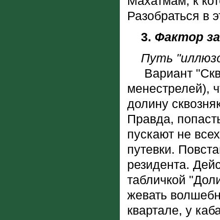
Махатмам, к кот
Разобраться в э
3.
Фактор з
Путь "иллюз
Вариант "Сквоз
менестрелей), ч
долину сквозняк
Правда, попасть 
пускают не всех
путевки. Повст
резидента. Дейс
табличкой "Доли
жевать волшебну
квартале, у ка