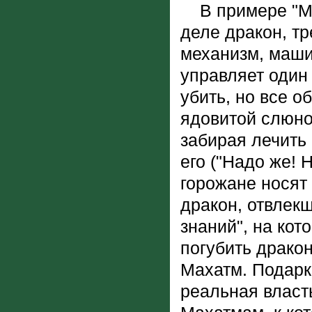
В примере "Ма
деле дракон, т
механизм, маши
управляет один 
убить, но все о
ядовитой слюно
забирая лечить 
его ("Надо же! 
горожане носят 
дракон, отвлекш
знаний", на кот
погубить дракон
Махатм. Подарк
реальная власт