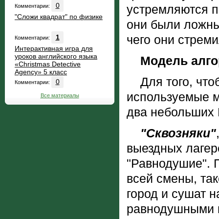
0
устремляются по
Комментарии:
"Сложи квадрат" по физике
они были ложны
чего они стрем
1
Комментарии:
Интерактивная игра для
уроков английского языка
Модель алго
«Christmas Detective
Agency» 5 класс
Для того, чтоб
0
Комментарии:
используемые м
Все материалы
два небольших 
"Сквозняки"
выездных лагер
"Равнодушие". 
всей смены, так
город и сушат н
равнодушными к