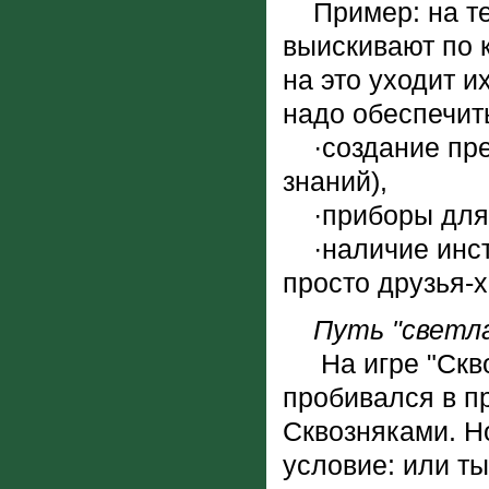
Пример: на те
выискивают по к
на это уходит и
надо обеспечит
·создание прец
знаний),
·приборы для и
·наличие инсти
просто друзья-х
Путь "светл
На игре "Сквоз
пробивался в п
Сквозняками. Но
условие: или т