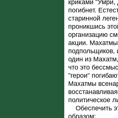
криками "Умри, 
погибнет. Естес
старинной леге
проникшись это
организацию сме
акции. Махатмы
подпольщиков, 
один из Махатм,
что это бессмыс
"герои" погибаю
Махатмы всенар
восстанавливая
политическое л
Обеспечить эт
образом: