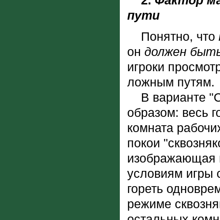
2.
Фактор ма
пути
Понятно, что
он
должен быть
игроки просмот
ложным путям.
В варианте "Ск
образом: весь г
комната рабочих
покои "сквозняк
изображающая и
условиям игры 
гореть одноврем
режиме сквозняк
остальных комн