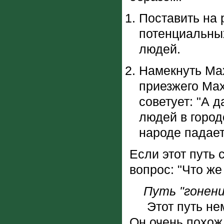
Поставить на 
потенциальны
людей.
Намекнуть Мах
приезжего Мах
советует: "А 
людей в город
народе падает
Если этот путь
вопрос: "Что же
Путь "гонени
Этот путь немн
Он очень похож