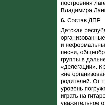
построения лаге
Владимира Ланц
6.
Состав ДПР
Детская респуб
организованные
и неформальных
песни, общеобр
группы в дальн
«делегации». К
«не организова
родителей. От 
уровень погруж
играть на гита
уважительное от