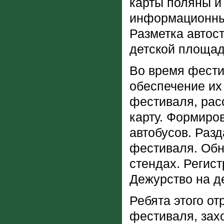
карты поляны и 
информационных
Разметка автост
детской площад
Во время фести
обеспечение их
фестиваля, рас
карту. Формиро
автобусов. Раз
фестиваля. Об
стендах. Регис
Дежурство на д
Ребята этого о
фестиваля, захо