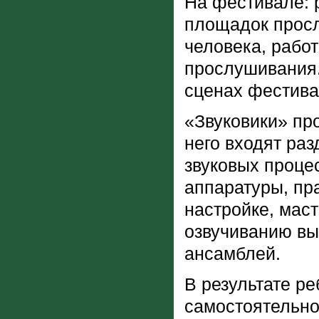
На фестивале: 
площадок просл
человека, рабо
прослушивания.
сценах фестива
«Звуковики» пр
него входят ра
звуковых процес
аппаратуры, пра
настройке, мас
озвучиванию вы
ансамблей.
В результате р
самостоятельно