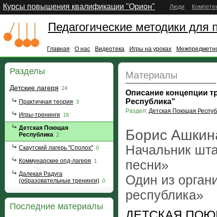
Курсы повышения квалификации "Орион"
Люди
Компете
Педагогические методики для 
Главная
О нас
Видеотека
Игры на уроках
Межпредметно
Разделы
Материалы
Детские лагеря
24
Описание концепции тр
Республика"
Практичная теория
3
Раздел:
Детская Поющая Респуб
Игры-тренинги
18
Детская Поющая
Борис Ашкин
Республика
2
Начальник шта
Скаутский лагерь "Сполох"
0
Коммунарские опд-лагеря
песни»
1
Далекая Радуга
Один из орган
(образовательные тренинги)
0
республика»
Последние материалы
ДЕТСКАЯ ПОЮЩ