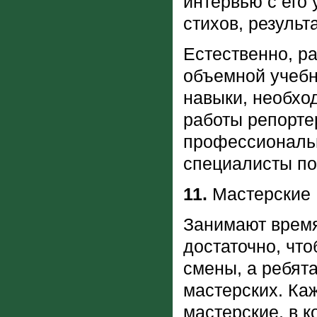
интервью с его 
стихов, результ
Естественно, р
объемной учебн
навыки, необхо
работы репортер
профессиональ
специалисты по
11.
Мастерские
Занимают время
достаточно, что
смены, а ребята
мастерских. Ка
мастерские, в к