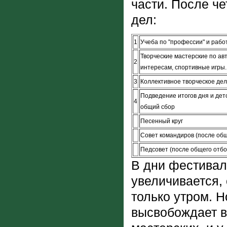
части. После ч
дел:
1
Учеба по "профессии" и рабо
Творческие мастерские по авт
2
интересам, спортивные игры.
3
Коллективное творческое де
Подведение итогов дня и дет
4
общий сбор
Песенный круг
Совет командиров (после общ
Педсовет (после общего отбо
В дни фестивал
увеличивается, 
только утром. Н
высвобождает в