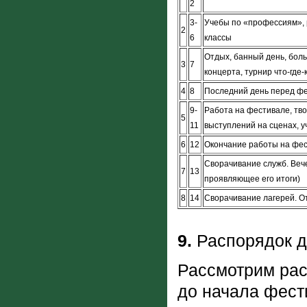
2
3-
Учебы по «профессиям», р
2
6
классы
Отдых, банный день, боль
3
7
концерта, турнир что-где-ко
4
8
Последний день перед фе
9-
Работа на фестивале, тв
5
11
выступлений на сценах, у
6
12
Окончание работы на фес
Сворачивание служб. Вече
7
13
проявляющее его итоги)
8
14
Сворачивание лагерей. О
9.
Распорядок д
Рассмотрим рас
до начала фест