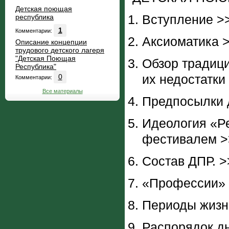
Детская поющая
Вступление >
республика
1
Комментарии:
Аксиоматика 
Описание концепции
трудового детского лагеря
"Детская Поющая
Обзор традици
Республика"
их недостатки
0
Комментарии:
Все материалы
Предпосылки д
Идеология «Ре
фестивалем >
Состав ДПР. >
«Профессии» 
Периоды жизни
Распорядок дн