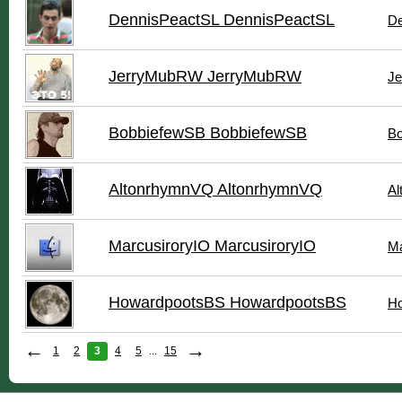
DennisPeactSL DennisPeactSL
De
JerryMubRW JerryMubRW
Je
BobbiefewSB BobbiefewSB
Bo
AltonrhymnVQ AltonrhymnVQ
Al
MarcusiroryIO MarcusiroryIO
Ma
HowardpootsBS HowardpootsBS
Ho
←
→
1
2
3
4
5
...
15