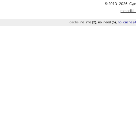
© 2013–2026. Сд
metodiki
cache:
no_info (2)
,
no_need (5)
,
no_cache (4