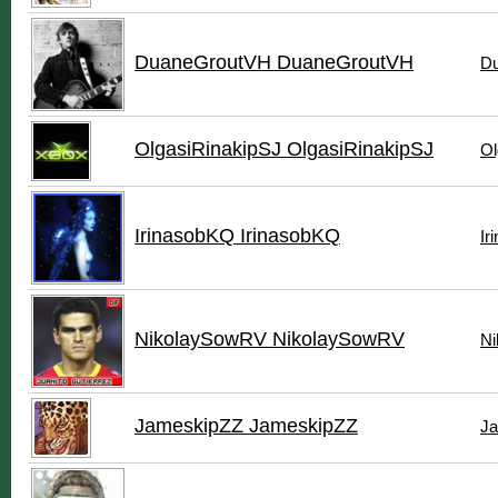
DuaneGroutVH DuaneGroutVH
Du
OlgasiRinakipSJ OlgasiRinakipSJ
Ol
IrinasobKQ IrinasobKQ
Ir
NikolaySowRV NikolaySowRV
Ni
JameskipZZ JameskipZZ
Ja