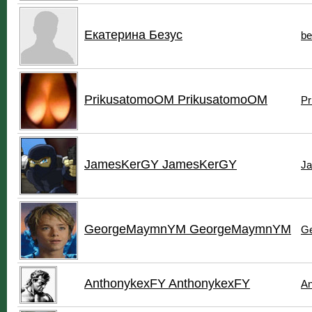
Екатерина Безус
be
PrikusatomoOM PrikusatomoOM
Pr
JamesKerGY JamesKerGY
J
GeorgeMaymnYM GeorgeMaymnYM
G
AnthonykexFY AnthonykexFY
An