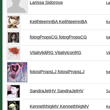
Larissa Sidorova
La
KeithteemnBA KeithteemnBA
Ke
fotogPropsCG fotogPropsCG
fo
VitaliyljdjRG VitaliylconRG
Vit
fotosiPropsLJ fotosiPropsLJ
fo
SandraJetHV SandraJetHV
Sa
KennethhigMV KennethhigMV
Ke