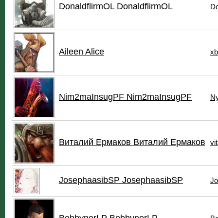
DonaldflirmOL DonaldflirmOL
Do
Aileen Alice
x
Nim2maInsugPF Nim2maInsugPF
N
Виталий Ермаков Виталий Ермаков
vi
JosephaasibSP JosephaasibSP
Jo