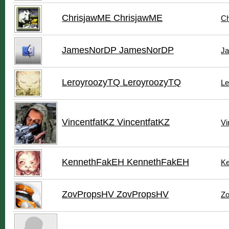
ChrisjawME ChrisjawME
Ch
JamesNorDP JamesNorDP
J
LeroyroozyTQ LeroyroozyTQ
Le
VincentfatKZ VincentfatKZ
Vi
KennethFakEH KennethFakEH
Ke
ZovPropsHV ZovPropsHV
Zo