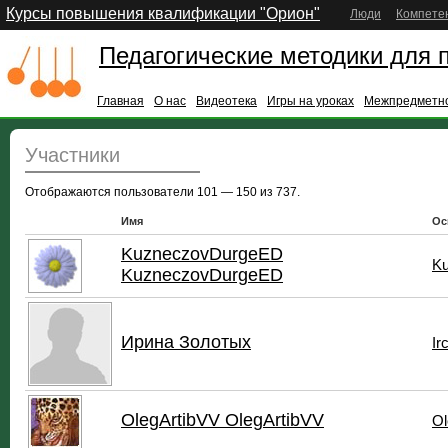
Курсы повышения квалификации "Орион"
Люди
Компете
Педагогические методики для 
Главная
О нас
Видеотека
Игры на уроках
Межпредметно
Участники
Отображаются пользователи 101 — 150 из 737.
Имя
Ос
KuzneczovDurgeED
K
KuzneczovDurgeED
Ирина Золотых
Ir
OlegArtibVV OlegArtibVV
Ol