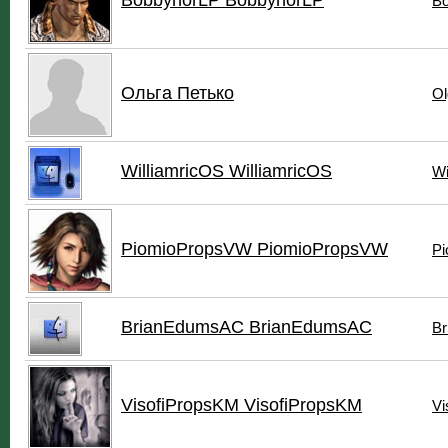
BobbynorLP BobbynorLP
Bo
Ольга Петько
Ol
WilliamricOS WilliamricOS
Wi
PiomioPropsVW PiomioPropsVW
Pi
BrianEdumsAC BrianEdumsAC
B
VisofiPropsKM VisofiPropsKM
Vi