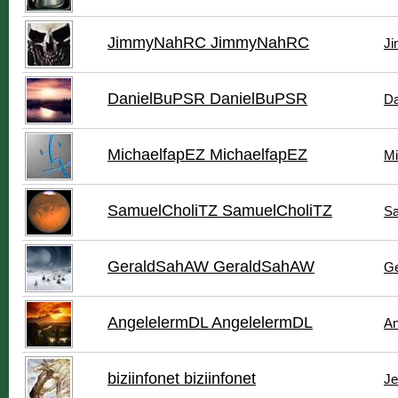
JimmyNahRC JimmyNahRC
J
DanielBuPSR DanielBuPSR
Da
MichaelfapEZ MichaelfapEZ
Mi
SamuelCholiTZ SamuelCholiTZ
Sa
GeraldSahAW GeraldSahAW
Ge
AngelelermDL AngelelermDL
An
biziinfonet biziinfonet
Je