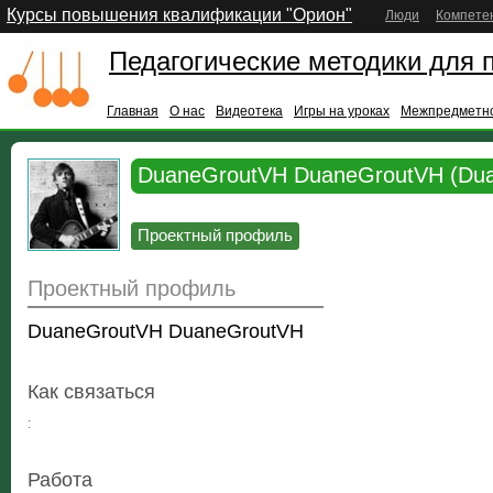
Курсы повышения квалификации "Орион"
Люди
Компете
Педагогические методики для 
Главная
О нас
Видеотека
Игры на уроках
Межпредметно
DuaneGroutVH DuaneGroutVH (Dua
Проектный профиль
Проектный профиль
DuaneGroutVH DuaneGroutVH
Как связаться
:
Работа