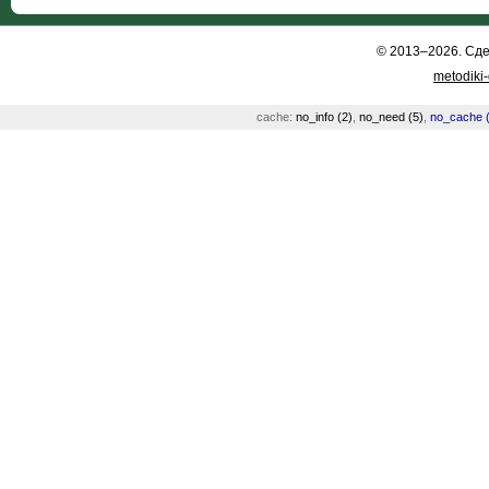
© 2013–2026. Сд
metodiki
cache:
no_info (2)
,
no_need (5)
,
no_cache (