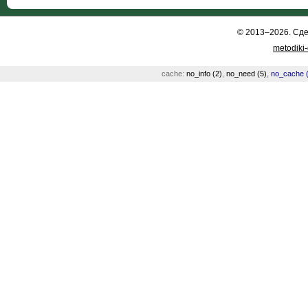
© 2013–2026. Сд
metodiki
cache:
no_info (2)
,
no_need (5)
,
no_cache (