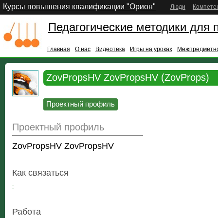
Курсы повышения квалификации "Орион"
Люди
Компете
Педагогические методики для 
Главная
О нас
Видеотека
Игры на уроках
Межпредметно
ZovPropsHV ZovPropsHV (ZovProps)
Проектный профиль
Проектный профиль
ZovPropsHV ZovPropsHV
Как связаться
:
Работа