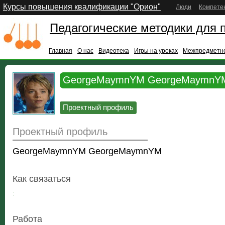
Курсы повышения квалификации "Орион"
Люди
Компете
Педагогические методики для 
Главная
О нас
Видеотека
Игры на уроках
Межпредметно
GeorgeMaymnYM GeorgeMaymnYM
Проектный профиль
Проектный профиль
GeorgeMaymnYM GeorgeMaymnYM
Как связаться
:
Работа