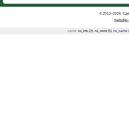
© 2013–2026. Сд
metodiki
cache:
no_info (2)
,
no_need (5)
,
no_cache (