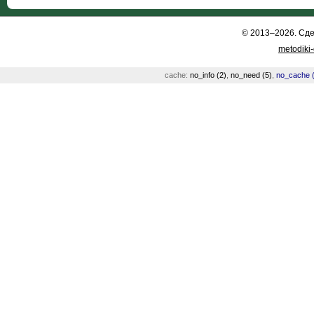
© 2013–2026. Сд
metodiki
cache:
no_info (2)
,
no_need (5)
,
no_cache (