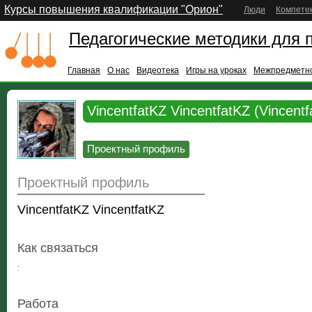
Курсы повышения квалификации "Орион"
Люди
Компете
Педагогические методики для 
Главная
О нас
Видеотека
Игры на уроках
Межпредметно
VincentfatKZ VincentfatKZ (Vincentf
Проектный профиль
Проектный профиль
VincentfatKZ VincentfatKZ
Как связаться
:
Работа