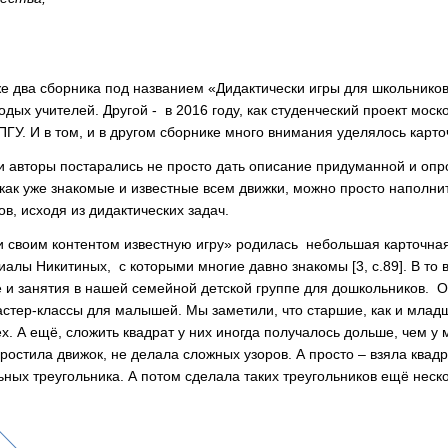
 два сборника под названием «Дидактически игры для школьников
дых учителей. Другой - в 2016 году, как студенческий проект моск
ГУ. И в том, и в другом сборнике много внимания уделялось карт
авторы постарались не просто дать описание придуманной и опро
ак уже знакомые и известные всем движки, можно просто наполнит
ов, исходя из дидактических задач.
 своим контентом известную игру» родилась небольшая карточная 
алы Никитиных, с которыми многие давно знакомы [3, c.89]. В то 
ё и занятия в нашей семейной детской группе для дошкольников. О
астер-классы для малышей. Мы заметили, что старшие, как и младш
сех. А ещё, сложить квадрат у них иногда получалось дольше, чем 
ростила движок, не делала сложных узоров. А просто – взяла квад
ых треугольника. А потом сделала таких треугольников ещё нескол