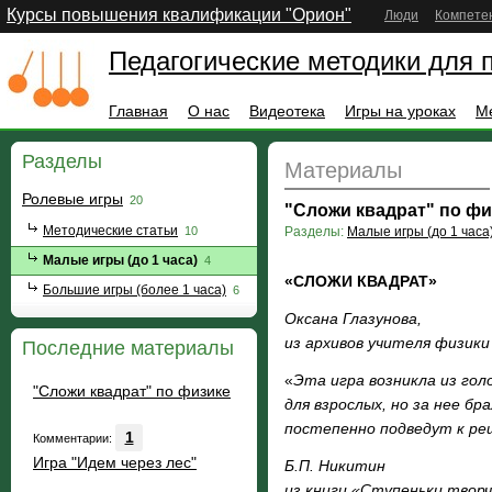
Курсы повышения квалификации "Орион"
Люди
Компете
Педагогические методики для 
Главная
О нас
Видеотека
Игры на уроках
М
Разделы
Материалы
Ролевые игры
20
"Сложи квадрат" по фи
Методические статьи
10
Разделы:
Малые игры (до 1 часа
Малые игры (до 1 часа)
4
«СЛОЖИ КВАДРАТ»
Большие игры (более 1 часа)
6
Оксана Глазунова,
из архивов учителя физики
Последние материалы
«
Эта игра возникла из гол
"Сложи квадрат" по физике
для взрослых, но за нее б
постепенно подведут к ре
1
Комментарии:
Игра "Идем через лес"
Б.П. Никитин
из книги «Ступеньки твор