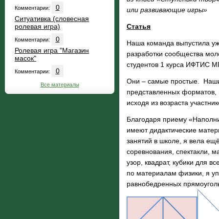
0
Комментарии:
или развивающие игры»
Ситуативка (словесная
ролевая игра)
Статья
0
Комментарии:
Наша команда выпустила уже
Ролевая игра "Магазин
разработки сообщества моло
масок"
студентов 1 курса ИФТИС МП
0
Комментарии:
Они – самые простые. Наши 
Все материалы
представленных форматов, к
исходя из возраста участник
Благодаря приему «Наполни
имеют дидактические матери
занятий в школе, я вела ещ
соревнования, спектакли, м
узор, квадрат, кубики для в
по материалам физики, я уп
равнобедренных прямоугольн