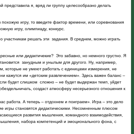
ый представила я, вряд ли группу целесообразно делать
 в похожую игру, то введите фактор времени, или соревнования
ожную игру, олимпиаду, конкурс.
жно участникам решать эти задания. В среднем, можно играть
ересные или дидактичекие? Это забавно, но немного грустно. Я
 становится занудным и унылым для другого. Ну, например,
ям, которые не умеют работать с единицами измерения, не
и они кажутся им «детским развлечением». Здесь важен баланс –
Если будет слишком сложно – не будет выдержан темп, уйдет
 побездельничать, создаст атмосферу несерьезного отношения к
ас работа. А теперь – отдохнем и поиграем». Игра – это дело
акие игры становятся дидактическими. Несомненным плюсом
касающиеся развития мышления, командного взаимодействия,
 мышления, набора компетенций и эмоционального фона, с