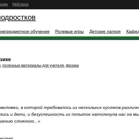
нции
Рейтинги
подростков
ежпредметное обучение
Ролевые игры
Детские лагеря
Кафе
зике
)
,
полезные материалы для учителя
,
физика
оволомки, в которой требовалось из нескольких кусочков разл
рались и дети, и безуспешность их попыток натолкнула нас на м
шению сложного...»
чества,