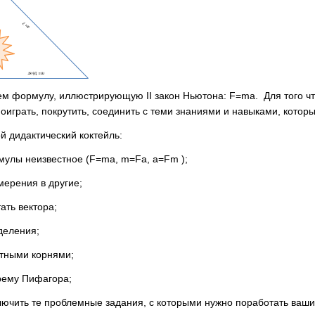
ем формулу, иллюстрирующую II закон Ньютона: F=ma. Для того чт
оиграть, покрутить, соединить с теми знаниями и навыками, которы
ой дидактический коктейль:
мулы неизвестное (F=ma, m=
F
a
, a=
F
m
);
мерения в другие;
ать вектора;
деления;
атными корнями;
рему Пифагора;
ючить те проблемные задания, с которыми нужно поработать вашим