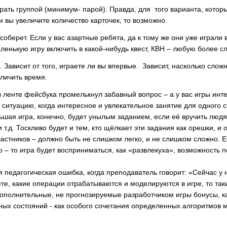
рать группой (минимум- парой). Правда, для того варианта, котор
и вы увеличите количество карточек, то возможно.
 соберет. Если у вас азартные ребята, да к тому же они уже играли
ленькую игру включить в какой-нибудь квест, КВН – любую более сл
.
Зависит от того, играете ли вы впервые. Зависит, насколько сло
еличить время.
 в ленте фейсбука промелькнул забавный вопрос – а у вас игры инт
ь ситуацию, когда интересное и увлекательное занятие для одного
льшая игра, конечно, будет унылым заданием, если её вручить люд
и т.д. Тоскливо будет и тем, кто щёлкает эти задания как орешки, 
частников – должно быть не слишком легко, и не слишком сложно. 
о – то игра будет восприниматься, как «развлекуха», возможность
 педагогическая ошибка, когда преподаватель говорит: «Сейчас у н
те, какие операции отрабатываются и моделируются в игре, то т
дополнительные, не прогнозируемые разработчиком игры бонусы, 
ных состояний - как особого сочетания определенных алгоритмов