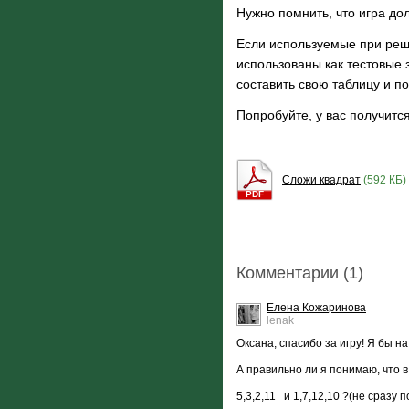
Нужно помнить, что игра дол
Если используемые при реш
использованы как тестовые 
составить свою таблицу и п
Попробуйте, у вас получится
Сложи квадрат
(592 КБ)
PDF
Комментарии (1)
Елена Кожаринова
lenak
Оксана, спасибо за игру! Я бы 
А правильно ли я понимаю, что 
5,3,2,11 и 1,7,12,10 ?(не сразу 