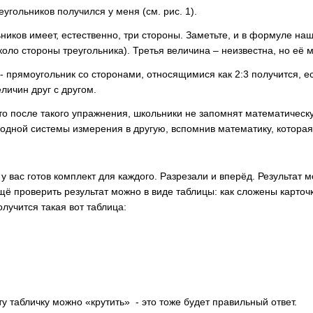
реугольников получился у меня
(см. рис. 1).
ьников имеет, естественно, три стороны. Заметьте, и в формуле на
оло стороны треугольника). Третья величина – неизвестна, но её 
- прямоугольник со сторонами, относящимися как 2:3 получится, 
ичин друг с другом.
то после такого упражнения, школьники не запомнят математичес
 одной системы измерения в другую, вспомнив математику, которая
и у вас готов комплект для каждого. Разрезали и вперёд. Результат
ё проверить результат можно в виде таблицы: как сложены карточки
лучится такая вот таблица:
ту табличку можно «крутить» - это тоже будет правильный ответ.