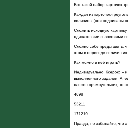
Вот такой набор карточек-т
Каждая из карточек-треугол
величины (они подписаны ок
Сложить исходную картинку 
одинаковыми значениями вел
Сложно себе представить, ч
этом в переводе величин из
Как можно в неё играть?
Индивидуально
. Ксерокс – 
выполненного задания. А ещ
сложен прямоугольник, то по
4
6
9
8
5
3
2
11
1
7
12
10
Правда, не забывайте, что э