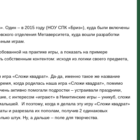
». Один – в 2015 году (НОУ СПК «Бриз»), куда были включены
овского отделения Метаверситета, куда вошли разработки
очным играм.
бованной на практике игры, а показать на примере
ь собственным контентом: исходя из логики своего предмета,
игра «Сложи квадрат». Да-да, именно такое же название
время, когда родилась наша игра «Сложи квадрат», помимо
чень активно помогали подростки – устраивали праздники,
ие, с интересом «играют» в Никитинские игры – уникуб, сложи
у малышей. И поэтому, когда я делала эту игру «Сложи квадрат»
раты и разрезала их пополам, получив 2 одинаковых
ько штук. Ну, а дальше – поле для творчества.