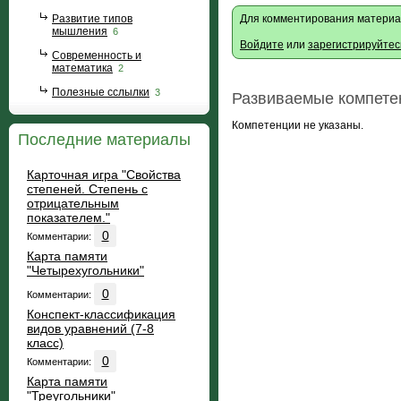
Развитие типов
Для комментирования материа
мышления
6
Войдите
или
зарегистрируйтес
Современность и
математика
2
Полезные сслылки
3
Развиваемые компете
Компетенции не указаны.
Последние материалы
Карточная игра "Свойства
степеней. Степень с
отрицательным
показателем."
0
Комментарии:
Карта памяти
"Четырехугольники"
0
Комментарии:
Конспект-классификация
видов уравнений (7-8
класс)
0
Комментарии:
Карта памяти
"Треугольники"