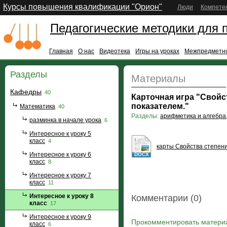
Курсы повышения квалификации "Орион"
Люди
Компете
Педагогические методики для 
Главная
О нас
Видеотека
Игры на уроках
Межпредметно
Разделы
Материалы
Кафедры
40
Карточная игра "Свойс
показателем."
Математика
40
Разделы:
арифметика и алгебра
разминка в начале урока
6
Интересное к уроку 5
класс
4
карты Свойства степени
Интересное к уроку 6
DOCX
класс
8
Интересное к уроку 7
класс
11
Интересное к уроку 8
Комментарии (0)
класс
17
Интересное к уроку 9
Прокомментировать матери
класс
6