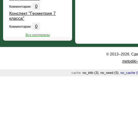
0
Комментарии:
Конспект "Геометрия 7
класса"
0
Комментарии:
Все материалы
© 2013–2026. Сд
metodiki
cache:
no_info (3)
,
no_need (5)
,
no_cache (