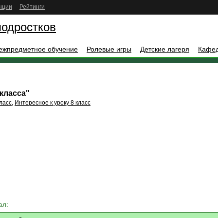
нции
Рейтинги
подростков
ежпредметное обучение
Ролевые игры
Детские лагеря
Кафе
 класса"
ласс
,
Интересное к уроку 8 класс
ал: