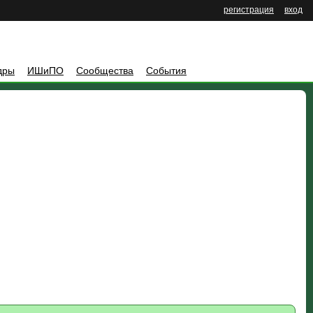
регистрация
вход
дры
ИШиПО
Сообщества
События