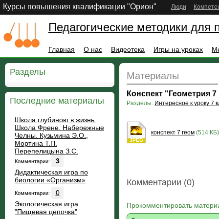
Курсы повышения квалификации "Орион"
Люди
Компете
Педагогические методики для 
Главная
О нас
Видеотека
Игры на уроках
М
Разделы
Материалы
Конспект "Геометрия 7
Последние материалы
Разделы:
Интересное к уроку 7 к
Школа глубиною в жизнь.
Школа Френе. Набережные
конспект 7 геом
(514 КБ)
Челны. Кузьмина Э.О.,
JPEG
Мортина Т.П.
Перепелицына З.С.
3
Комментарии:
Дидактическая игра по
биологии «Организм»
Комментарии (0)
0
Комментарии:
Экологическая игра
Прокомментировать матери
"Пищевая цепочка"