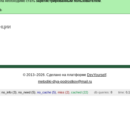
ла необходимо стать
зарегистрированным пользователем
.
ь
.
нции
© 2013–2026. Сделано на платформе
DevYourself
.
metodiki-dlya-podrostkov@mail.ru
:
no_info (3)
,
no_need (5)
,
no_cache (5)
,
miss (2)
,
cached (22)
db queries:
8
time:
0.