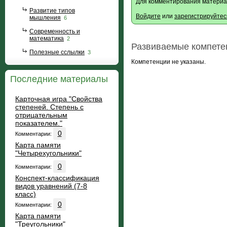
Для комментирования материа
Развитие типов
Войдите
или
зарегистрируйтес
мышления
6
Современность и
математика
2
Развиваемые компете
Полезные сслылки
3
Компетенции не указаны.
Последние материалы
Карточная игра "Свойства
степеней. Степень с
отрицательным
показателем."
0
Комментарии:
Карта памяти
"Четырехугольники"
0
Комментарии:
Конспект-классификация
видов уравнений (7-8
класс)
0
Комментарии:
Карта памяти
"Треугольники"