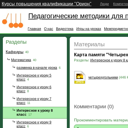
Курсы повышения квалификации "Орион"
Люди
Компете
Педагогические методики для 
Главная
О нас
Видеотека
Игры на уроках
Межпредметно
Разделы
Материалы
Кафедры
40
Карта памяти "Четыре
Математика
40
Разделы:
Интересное к уроку 8 к
разминка в начале урока
6
Интересное к уроку 5
четырехугольники
(446 
класс
4
JPEG
Интересное к уроку 6
класс
8
Интересное к уроку 7
класс
11
Комментарии (0)
Интересное к уроку 8
класс
17
Прокомментировать матери
Интересное к уроку 9
класс
6