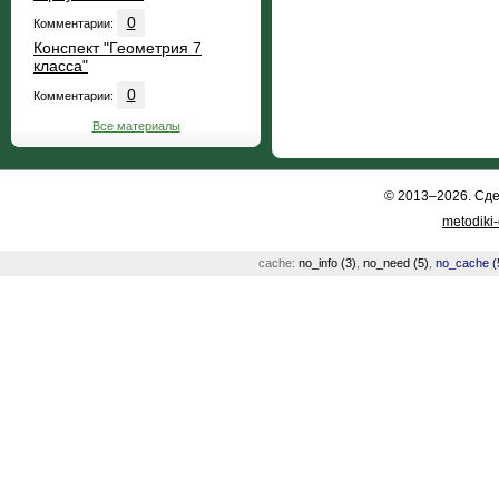
0
Комментарии:
Конспект "Геометрия 7
класса"
0
Комментарии:
Все материалы
© 2013–2026. Сд
metodiki
cache:
no_info (3)
,
no_need (5)
,
no_cache (