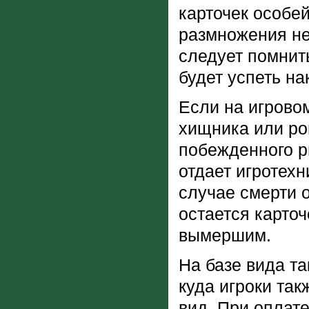
карточек особей
размножения не
следует помнит
будет успеть на
Если на игровом
хищника или рог
побежденного р
отдает игротехн
случае смерти о
остается карточ
вымершим.
На базе вида т
куда игроки так
вид.
При оплате