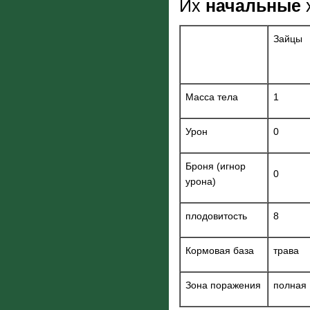
Их
начальные
Зайцы
Масса тела
1
Урон
0
Броня (игнор
0
урона)
плодовитость
8
Кормовая база
трава
Зона поражения
полная