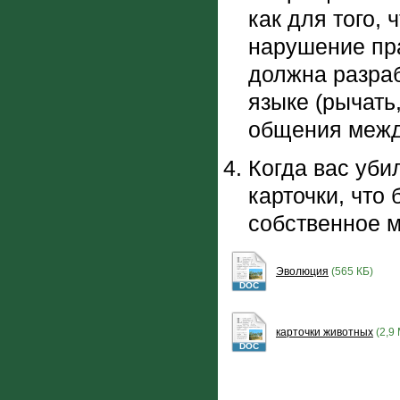
как для того,
нарушение пр
должна разраб
языке (рычать,
общения межд
Когда вас уби
карточки, что
собственное м
Эволюция
(565 КБ)
DOC
карточки животных
(2,9
DOC