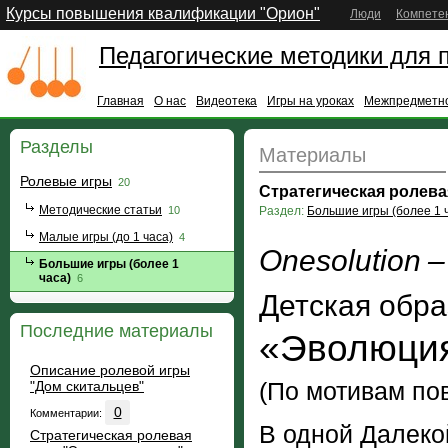
Курсы повышения квалификации "Орион"
Люди
Компете
Педагогические методики для 
Главная
О нас
Видеотека
Игры на уроках
Межпредметно
Разделы
Материалы
Ролевые игры
20
Стратегическая ролева
Методические статьи
10
Раздел:
Большие игры (более 1 
Малые игры (до 1 часа)
4
One
solution
–
Большие игры (более 1
часа)
6
Детская обра
Последние материалы
«Эволюция
Описание ролевой игры
(По мотивам по
"Дом скитальцев"
0
Комментарии:
В одной Далеко
Стратегическая ролевая