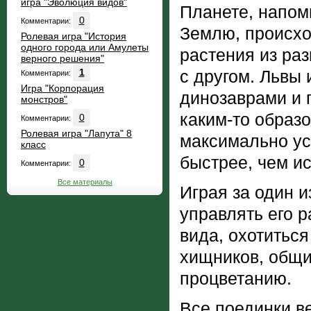
игра "Эволюция видов"
Планете, напо
0
Комментарии:
Землю, происхо
Ролевая игра "История
одного города или Амулеты
растения из раз
верного решения"
1
с другом. Львы 
Комментарии:
Игра "Корпорация
динозаврами и г
монстров"
каким-то образ
0
Комментарии:
Ролевая игра "Лапута" 8
максимально ус
класс
быстрее, чем и
0
Комментарии:
Все материалы
Играя за один и
управлять его 
вида, охотиться
хищников, общи
процветанию.
Все поединки в