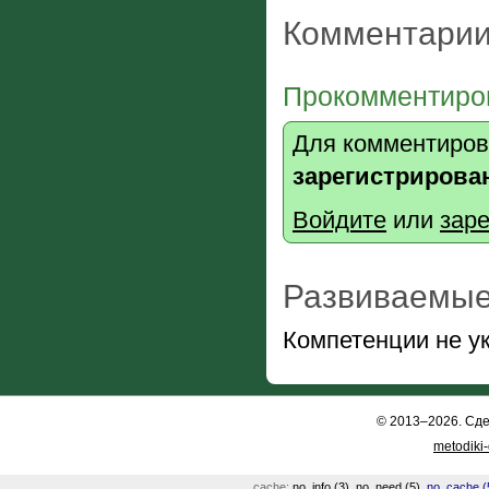
Комментарии
Прокомментиров
Для комментиров
зарегистрирова
Войдите
или
заре
Развиваемые
Компетенции не у
© 2013–2026. Сд
metodiki
cache:
no_info (3)
,
no_need (5)
,
no_cache (