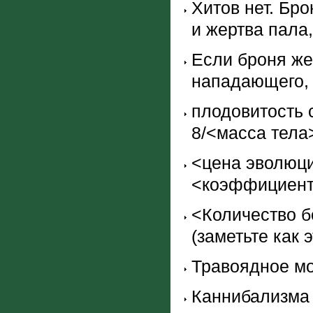
Хитов нет. Бр
и жертва пала,
Если броня же
нападающего, 
плодовитость 
8/<масса тела
<цена эволюци
<коэффициент
<Количество б
(заметьте как 
Травоядное мо
Каннибализма 