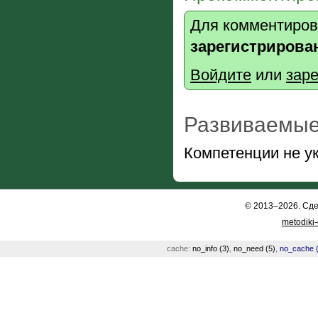
Для комментиров
зарегистрирова
Войдите
или
заре
Развиваемые
Компетенции не у
© 2013–2026. Сд
metodiki
cache:
no_info (3)
,
no_need (5)
,
no_cache (