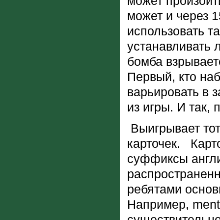
может произойти
может и через 1
использовать т
устанавливать л
бомба взрываетс
Первый, кто наб
варьировать в з
из игры. И так, 
Выигрывает тот 
карточек. Карт
суффиксы англи
распространенн
ребятами основ
Например, ment
существительног