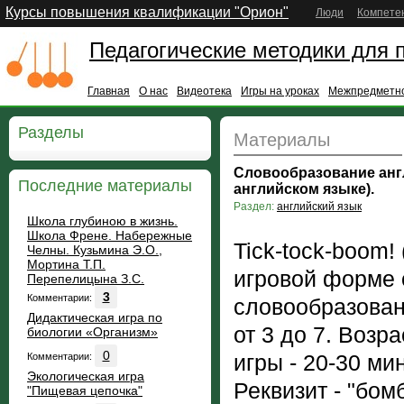
Курсы повышения квалификации "Орион"
Люди
Компете
Педагогические методики для 
Главная
О нас
Видеотека
Игры на уроках
Межпредметно
Разделы
Материалы
Словообразование англи
Последние материалы
английском языке).
Раздел:
английский язык
Школа глубиною в жизнь.
Школа Френе. Набережные
Tick-tock-boom!
Челны. Кузьмина Э.О.,
Мортина Т.П.
игровой форме 
Перепелицына З.С.
3
Комментарии:
словообразовани
Дидактическая игра по
от 3 до 7. Возр
биологии «Организм»
0
игры - 20-30 мин
Комментарии:
Экологическая игра
Реквизит - "бомб
"Пищевая цепочка"