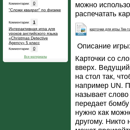
можно использо
0
Комментарии:
"Сложи квадрат" по физике
распечатать кар
1
Комментарии:
Интерактивная игра для
карточки для игры Тик-т
уроков английского языка
DOC
«Christmas Detective
Agency» 5 класс
Описание игры
0
Комментарии:
Карточки со сл
Все материалы
вверх. Ведущий
на стол так, чт
например UN. П
называет слово
передает бомбу
нужно как можн
другому. Никто н