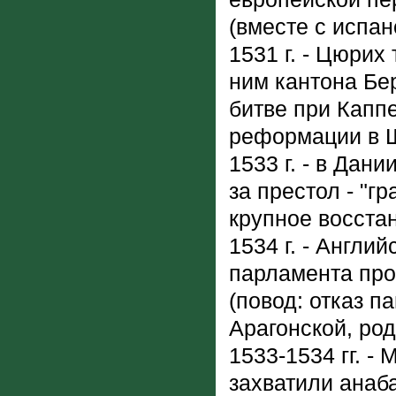
(вместе с испа
1531 г. - Цюрих
ним кантона Бер
битве при Каппе
реформации в Ш
1533 г. - в Дан
за престол - "г
крупное восстан
1534 г. - Англи
парламента про
(повод: отказ п
Арагонской, род
1533-1534 гг. -
захватили анаба