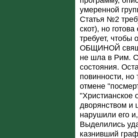
программу, опис
умеренной груп
Статья №2 треб
скот), но готов
требует, чтобы
ОБЩИНОЙ свяще
не шла в Рим. 
состояния. Ост
повинности, но
отмене "посмерт
"Христианское 
дворянством и 
нарушили его и,
Выделились уда
казнивший граф