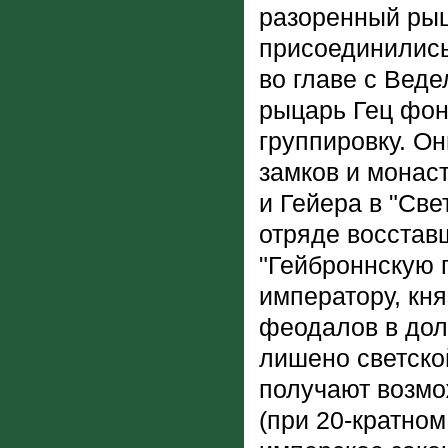
разоренный рыц
присоединились
во главе с Вед
рыцарь Гец фон
группировку. О
замков и монас
и Гейера в "Све
отряде восстав
"Гейброннскую 
императору, кн
феодалов в дол
лишено светско
получают возмо
(при 20-кратно