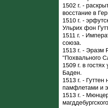
1502 г. - раскр
восстание в Ге
1510 г. - эрфут
Ульрих фон Гут
1511 г. - Импер
союза.
1513 г. - Эразм
"Похвального С
1509 г. в гостях
Баден.
1513 г. - Гутте
памфлетами и 
1513 г. - Мюнц
магддебургског