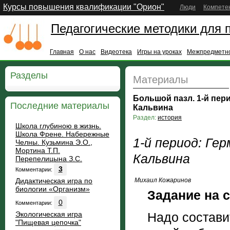
Курсы повышения квалификации "Орион"
Люди
Компете
Педагогические методики для 
Главная
О нас
Видеотека
Игры на уроках
Межпредметно
Разделы
Материалы
Большой пазл. 1-й пер
Последние материалы
Кальвина
Раздел:
история
Школа глубиною в жизнь.
Школа Френе. Набережные
1-й период: Ге
Челны. Кузьмина Э.О.,
Мортина Т.П.
Кальвина
Перепелицына З.С.
3
Комментарии:
Дидактическая игра по
Михаил Кожаринов
биологии «Организм»
Задание на 
0
Комментарии:
Экологическая игра
Надо состави
"Пищевая цепочка"