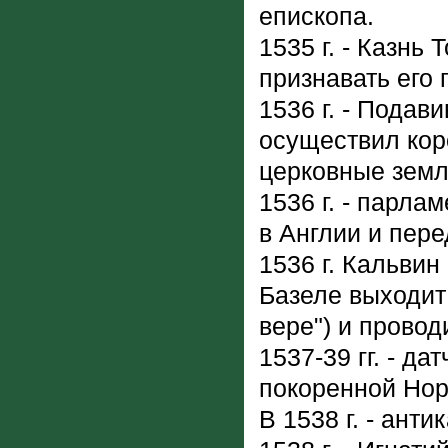
епископа.
1535 г. - Казнь
признавать его 
1536 г. - Подави
осуществил ко
церковные земл
1536 г. - парла
в Англии и пер
1536 г. Кальвин
Базеле выходит 
вере") и прово
1537-39 гг. - 
покоренной Нор
В 1538 г. - ант