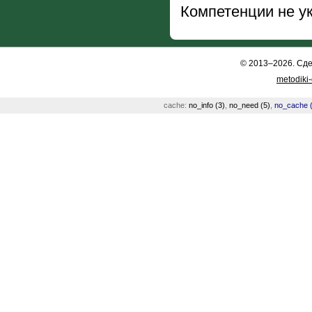
Компетенции не у
© 2013–2026. Сд
metodiki
cache:
no_info (3)
,
no_need (5)
,
no_cache (