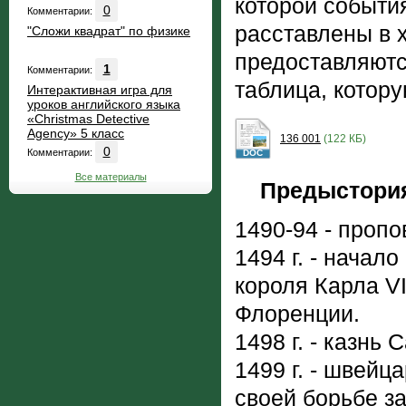
которой событи
0
Комментарии:
расставлены в 
"Сложи квадрат" по физике
предоставляютс
1
Комментарии:
таблица, котор
Интерактивная игра для
уроков английского языка
«Christmas Detective
Agency» 5 класс
136 001
(122 КБ)
0
Комментарии:
DOC
Все материалы
Предыстори
1490-94 - проп
1494 г. - начал
короля Карла VI
Флоренции.
1498 г. - казнь
1499 г. - швейц
своей борьбе за