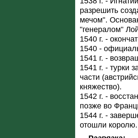
1538 г. - Игнат
разрешить созд
мечом". Основан
"генералом" Ло
1540 г. - оконч
1540 - официал
1541 г. - возвр
1541 г. - турки
части (австрий
княжество).
1542 г. - восст
позже во Франц
1544 г. - заве
отошли королю