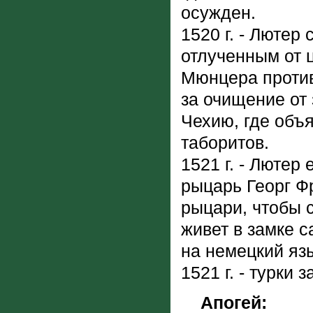
осужден.
1520 г. - Лютер
отлученным от ц
Мюнцера против
за очищение от 
Чехию, где объ
таборитов.
1521 г. - Лютер
рыцарь Георг Ф
рыцари, чтобы 
живет в замке 
на немецкий яз
1521 г. - турки
Апогей: