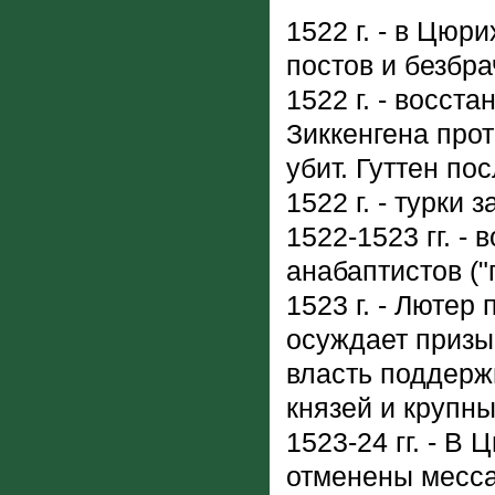
1522 г. - в Цю
постов и безбра
1522 г. - восс
Зиккенгена прот
убит. Гуттен п
1522 г. - турки 
1522-1523 гг. -
анабаптистов (
1523 г. - Лютер
осуждает призы
власть поддерж
князей и крупн
1523-24 гг. - В
отменены месса,