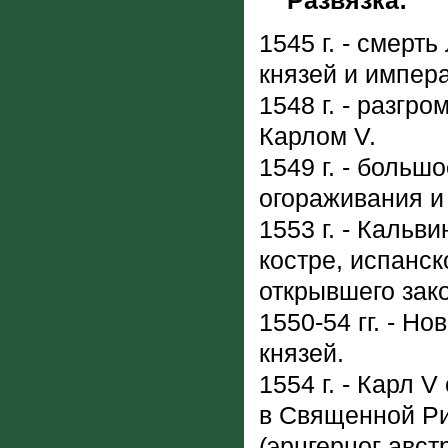
Развязка:
1545 г. - смерт
князей и импера
1548 г. - разгр
Карлом V.
1549 г. - больш
огораживания и 
1553 г. - Кальв
костре, испанск
открывшего зак
1550-54 гг. - Н
князей.
1554 г. - Карл 
в Священной Р
(эрцгерцог авст