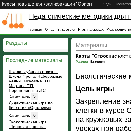
Курсы повышения квалификации "Орион"
Люди
Компете
Педагогические методики для 
Главная
О нас
Видеотека
Игры на уроках
Межпредметно
Разделы
Материалы
Карты "Строение клетк
Последние материалы
Раздел:
биология
Школа глубиною в жизнь.
Биологические 
Школа Френе. Набережные
Челны. Кузьмина Э.О.,
Мортина Т.П.
Цель игры
Перепелицына З.С.
3
Комментарии:
Закрепление зн
Дидактическая игра по
биологии «Организм»
клетки в курсе
0
Комментарии:
на кружковых з
Экологическая игра
"Пищевая цепочка"
уроках при раб