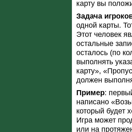
карту вы полож
Задача игроко
одной карты. То
Этот человек яв
остальные запи
осталось (по ко
выполнять указ
карту», «Пропус
должен выполнят
Пример
: первы
написано «Возьм
который будет х
Игра может про
или на протяже