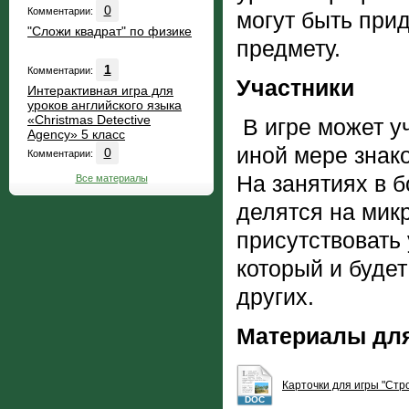
0
Комментарии:
могут быть при
"Сложи квадрат" по физике
предмету.
1
Комментарии:
Участники
Интерактивная игра для
уроков английского языка
«Christmas Detective
В игре может уч
Agency» 5 класс
иной мере знак
0
Комментарии:
На занятиях в 
Все материалы
делятся на мик
присутствовать
который и буде
других.
Материалы дл
Карточки для игры "Стр
DOC