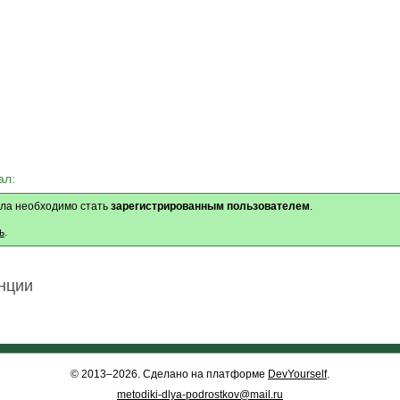
ал:
ла необходимо стать
зарегистрированным пользователем
.
ь
.
нции
© 2013–2026. Сделано на платформе
DevYourself
.
metodiki-dlya-podrostkov@mail.ru