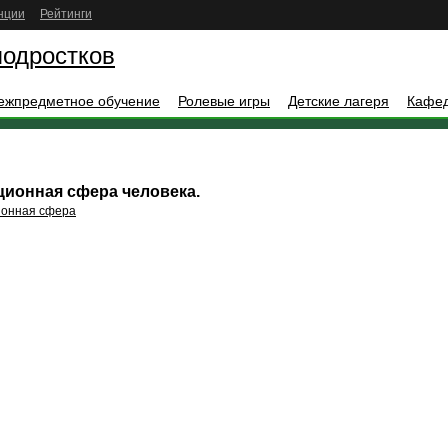
нции
Рейтинги
подростков
ежпредметное обучение
Ролевые игры
Детские лагеря
Кафе
ционная сфера человека.
ионная сфера