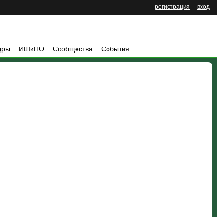
регистрация
вход
дры
ИШиПО
Сообщества
События