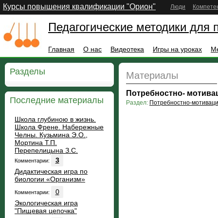
Курсы повышения квалификации "Орион"
Люди
Компете
Педагогические методики для 
Главная
О нас
Видеотека
Игры на уроках
М
Разделы
Материалы
Потребностно- мотива
Последние материалы
Раздел:
Потребностно-мотивац
Школа глубиною в жизнь.
Школа Френе. Набережные
Челны. Кузьмина Э.О.,
Мортина Т.П.
Перепелицына З.С.
3
Комментарии:
Дидактическая игра по
биологии «Организм»
0
Комментарии:
Экологическая игра
"Пищевая цепочка"