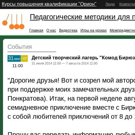
Курсы повышения квалификации "Орион"
Люди
Компете
Педагогические методики для 
Главная
О нас
Видеотека
Игры на уроках
Межпредметно
События
Детский творческий лагерь "Комод Бирюз
31
чт
июл
31 июля 2014 11:00 — 7 августа 2014 11:00
11:00
"Дорогие друзья! Вот и созрел мой автор
при поддержке моих замечательных друз
Понкратова). Итак, на первой неделе ав
семидневное приключение вместе с Бир
с собой любителей приключений от 8 до 
Прошу вас передать информацию любы