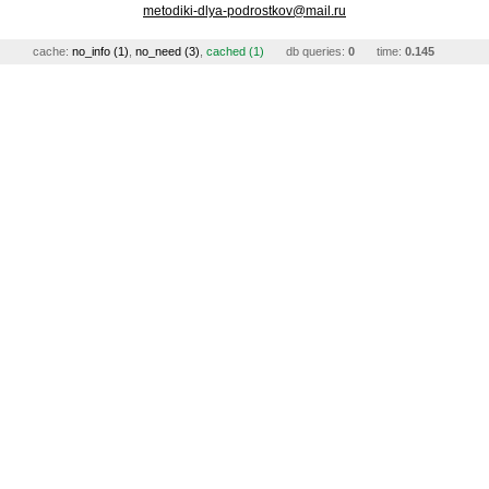
metodiki-dlya-podrostkov@mail.ru
cache:
no_info (1)
,
no_need (3)
,
cached (1)
db queries:
0
time:
0.145