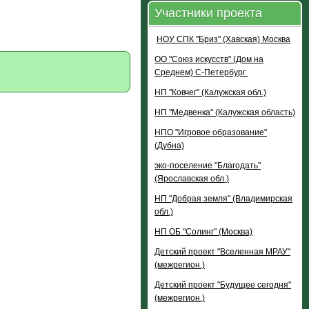
Участники проекта
НОУ СПК "Бриз" (Хавская) Москва
ОО "Союз искусств" (Дом на
Среднем) С-Петербург
НП "Ковчег" (Калужская обл.)
НП "Медвенка" (Калужская область)
НПО "Игровое образование"
(Дубна)
эко-поселение "Благодать"
(Ярославская обл.)
НП "Добрая земля" (Владимирская
обл.)
НП ОБ "Солинг" (Москва)
Детский проект "Вселенная МРАУ"
(межрегион.)
Детский проект "Будущее сегодня"
(межрегион.)