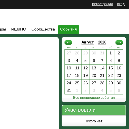
регистрация
вход
дры
ИШиПО
Сообщества
События
←
→
Август
2026
пн
вт
ср
чт
пт
сб
вс
27
28
29
30
31
1
2
3
4
5
6
7
8
9
10
11
12
13
14
15
16
17
18
19
20
21
22
23
24
25
26
27
28
29
30
31
1
2
3
4
5
6
Все прошедшие события
Участвовали
Никого нет.