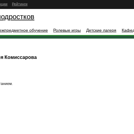
нции
Рейтинги
подростков
ежпредметное обучение
Ролевые игры
Детские лагеря
Кафе
ея Комиссарова
танием.