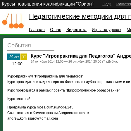
Курсы повышения квалификации "Орион"
Люди
Компете
Педагогические методики для 
Главная
О нас
Видеотека
Игры на уроках
М
События
Курс "Игропрактика для Педагогов" Андр
24
пт
окт
24 октября 2014 12:00 — 26 октября 2014 20:00 @ г.Дубна.
12:00
Курс-практикум "Игропрактика для педагогов"
Курс проводится в виде лагеря на базе около г.дубна с проживанием и пи
Курс проводится в рамках проекта "Широкополосное образование"
Курс платный.
Программа курса
mosaicum.ru/node/245
Связываться с Комиссаровым Андреем по почте
andrew.komissarov@gmail.com