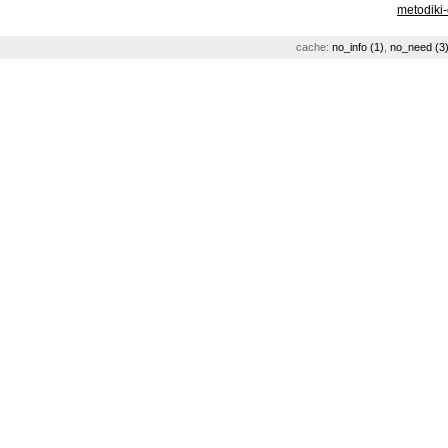
metodiki
cache:
no_info (1)
,
no_need (3