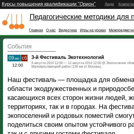
Курсы повышения квалификации "Орион"
Люди
Компете
Педагогические методики для 
Главная
О нас
Видеотека
Игры на уроках
Межпредметно
События
3-й Фестиваль Экотехнологий
09
сб
авг
9 августа 2014 12:00 — 12 августа 2014 12:00 @ Экопосление «Ков
12:00
Малоярославецкий район (130 км от Москвы).
Наш фестиваль — площадка для обмена
области экодружественных и природосб
касающихся всех сторон жизни людей, ж
территориях, так и в городах. На фести
экопоселений и родовых поместий смогу
поделиться своим опытом устойчивого раз
так и с другими гостями фестиваля.