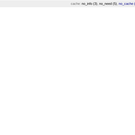
cache:
no_info (3)
,
no_need (5)
,
no_cache (