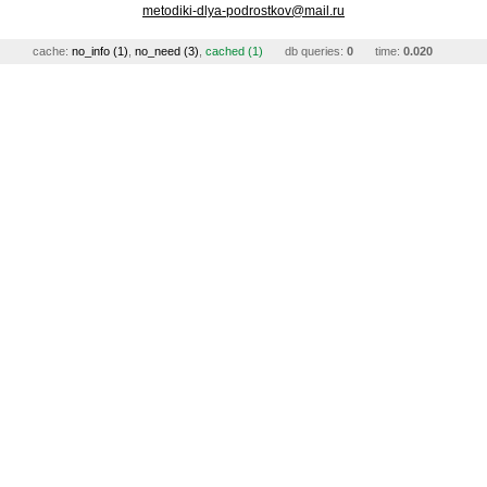
metodiki-dlya-podrostkov@mail.ru
cache:
no_info (1)
,
no_need (3)
,
cached (1)
db queries:
0
time:
0.020