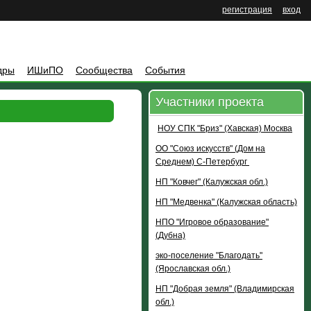
регистрация
вход
дры
ИШиПО
Сообщества
События
Участники проекта
НОУ СПК "Бриз" (Хавская) Москва
ОО "Союз искусств" (Дом на
Среднем) С-Петербург
НП "Ковчег" (Калужская обл.)
НП "Медвенка" (Калужская область)
НПО "Игровое образование"
(Дубна)
эко-поселение "Благодать"
(Ярославская обл.)
НП "Добрая земля" (Владимирская
обл.)