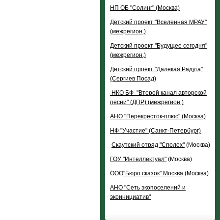
НП ОБ "Солинг" (Москва)
Детский проект "Вселенная МРАУ"
(межрегион.)
Детский проект "Будущее сегодня"
(межрегион.)
Детский проект "Далекая Радуга"
(Сергиев Посад)
НКО БФ
"Второй канал авторской
песни" (ДПР) (межрегион.)
АНО "Перекресток-плюс" (Москва)
НФ "Участие" (Санкт-Петербург)
Скаутский отряд "Сполох"
(Москва)
ГОУ "Интеллектуал"
(Москва)
ООО
"Бюро сказок" Москва
(Москва)
АНО "Сеть экопоселений и
экоинициатив"