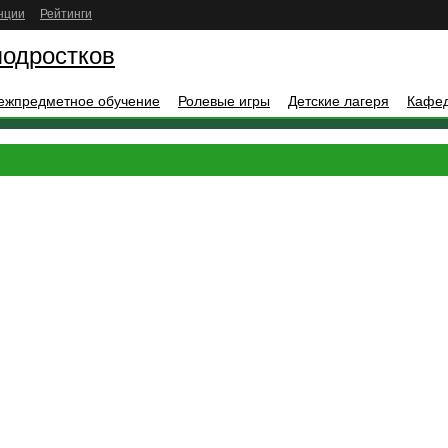
нции
Рейтинги
подростков
ежпредметное обучение
Ролевые игры
Детские лагеря
Кафе