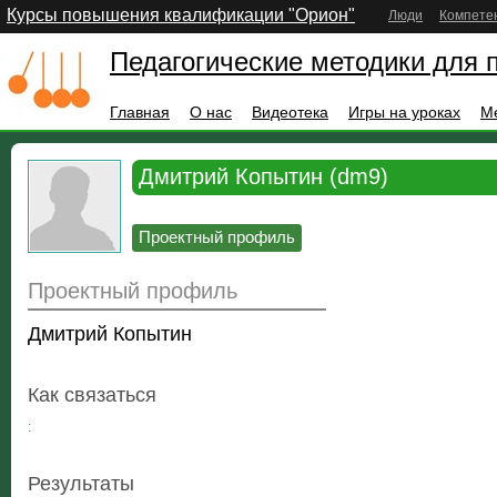
Курсы повышения квалификации "Орион"
Люди
Компете
Педагогические методики для 
Главная
О нас
Видеотека
Игры на уроках
М
Дмитрий Копытин (dm9)
Проектный профиль
Проектный профиль
Дмитрий Копытин
Как связаться
:
Результаты