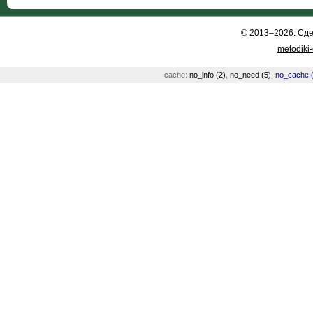
© 2013–2026. Сд
metodiki
cache:
no_info (2)
,
no_need (5)
,
no_cache (