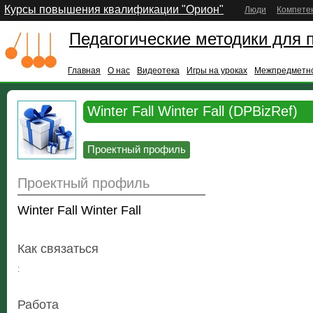
Курсы повышения квалификации "Орион"
Люди
Компете
Педагогические методики для 
Главная
О нас
Видеотека
Игры на уроках
Межпредметно
Winter Fall Winter Fall (DPBizRef)
Проектный профиль
Проектный профиль
Winter Fall Winter Fall
Как связаться
:
Работа