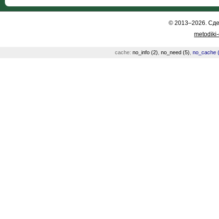
© 2013–2026. Сд
metodiki
cache:
no_info (2)
,
no_need (5)
,
no_cache (