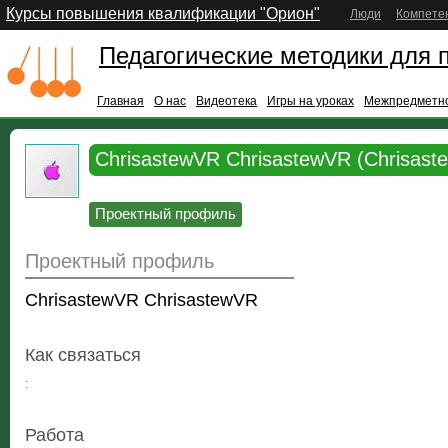
Курсы повышения квалификации "Орион"
Люди
Компете
Педагогические методики для 
Главная
О нас
Видеотека
Игры на уроках
Межпредметно
ChrisastewVR ChrisastewVR (Chrisast
Проектный профиль
Проектный профиль
ChrisastewVR ChrisastewVR
Как связаться
:
Работа