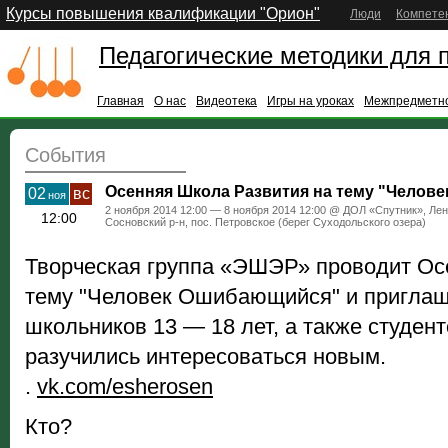
Курсы повышения квалификации "Орион"
Люди
Компете
Педагогические методики для 
Главная
О нас
Видеотека
Игры на уроках
Межпредметно
События
Осенняя Школа Развития на тему "Челов
02
вс
ноя
2 ноября 2014 12:00 — 8 ноября 2014 12:00 @ ДОЛ «Спутник», Лен
12:00
Сосновский р-н, пос. Петровское (берег Суходольского озера)
Творческая группа «ЭШЭР» проводит Ос
тему "Человек Ошибающийся" и приглаш
школьников 13 — 18 лет, а также студент
разучились интересоваться новым.
.
vk.com/esherosen
Кто?