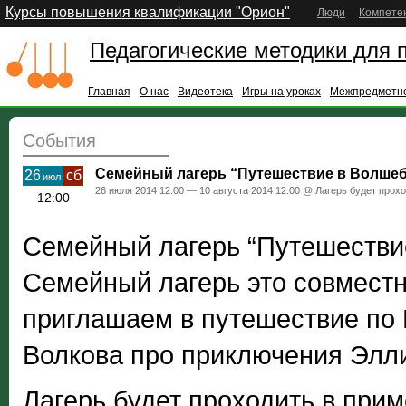
Курсы повышения квалификации "Орион"
Люди
Компете
Педагогические методики для 
Главная
О нас
Видеотека
Игры на уроках
Межпредметно
События
Семейный лагерь “Путешествие в Волше
26
сб
июл
26 июля 2014 12:00 — 10 августа 2014 12:00 @ Лагерь будет прох
12:00
Семейный лагерь “Путешестви
Семейный лагерь это совместн
приглашаем в путешествие по 
Волкова про приключения Элли
Лагерь будет проходить в прим