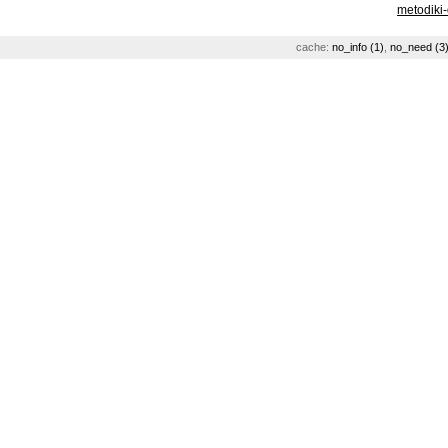
metodiki
cache:
no_info (1)
,
no_need (3