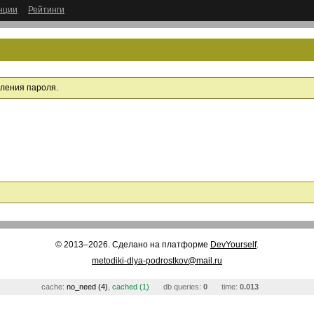
нции
Рейтинги
вления пароля.
© 2013–2026. Сделано на платформе
DevYourself
.
metodiki-dlya-podrostkov@mail.ru
cache:
no_need (4)
,
cached (1)
db queries:
0
time:
0.013