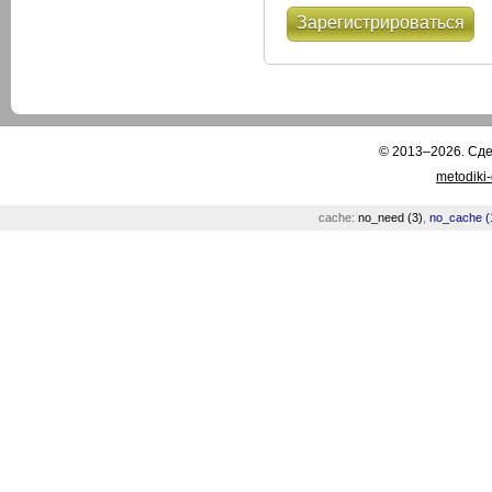
Зарегистрироваться
© 2013–2026. Сд
metodiki
cache:
no_need (3)
,
no_cache (