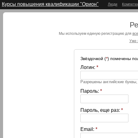
Курсы повышения квалификации "Орион"
Люди
Компете
Ре
Мы используем единую регистрацию для
все
Уже 
Звёздочкой (
*
) помечены по
Логин:
*
Разрешены английские буквы
Пароль:
*
Пароль, еще раз:
*
Email:
*